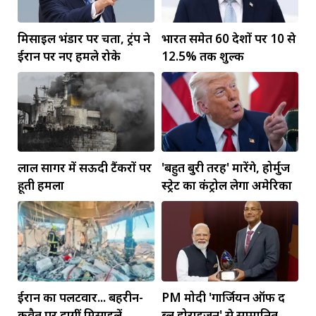
मिसाइल भंडार पर चिंता, ट्रंप ने
भारत समेत 60 देशों पर 10 से
ईरान पर नए हमले रोके
12.5% तक शुल्क
लाल सागर में सऊदी टैंकरों पर
'बहुत बुरी तरह' मारेंगे, होर्मुज
हूती हमला
स्ट्रेट का कंट्रोल लेगा अमेरिका
ईरान का पलटवार... बहरीन-
PM मोदी 'गार्जियन ऑफ द
कुवैत पर दागीं मिसाइलें
ब्लू होराइजन' से सम्मानित