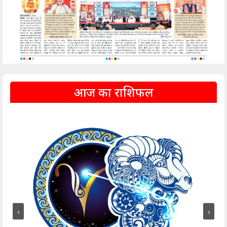
आज का राशिफल
‹
›