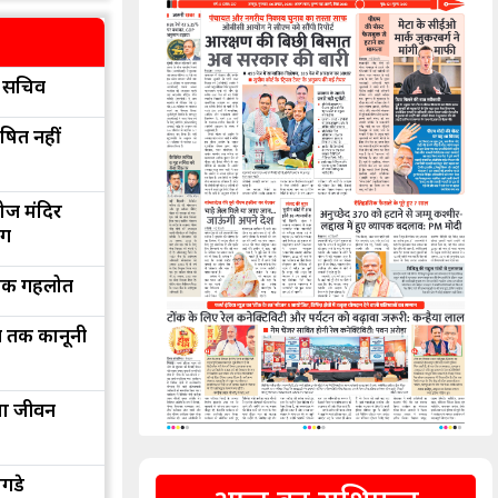
्य सचिव
ोषित नहीं
ोज मंदिर
ंग
शोक गहलोत
न तक कानूनी
िया जीवन
गडे