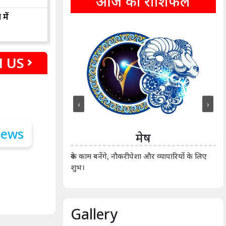
आज का राशिफल
में
 US
‹
›
ीन
मेष
ीं दिखाए। कानूनी वाद-
आर्
रुके काम बनेंगे, नौकरीपेशा और व्यापारियों के लिए
शुभ।
Gallery