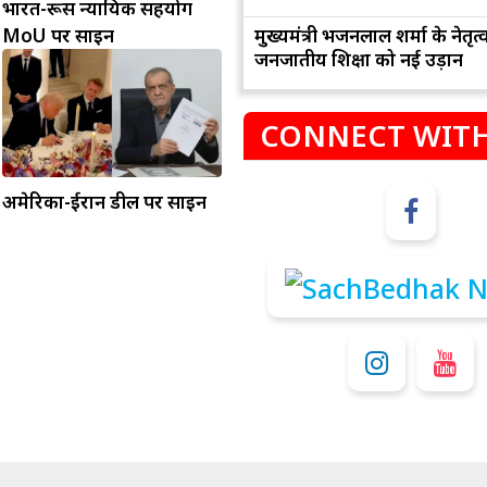
भारत-रूस न्यायिक सहयोग
मुख्यमंत्री भजनलाल शर्मा के नेतृत्व 
MoU पर साइन
जनजातीय शिक्षा को नई उड़ान
CONNECT WITH
अमेरिका-ईरान डील पर साइन
म
कुंभ
संभलकर रहे, जल्दबाजी नह
धनलाभ के अवसरों में वृद्धि के साथ अपनी योजनाओं
विवादों से बचे।
पर काम करते रहे।