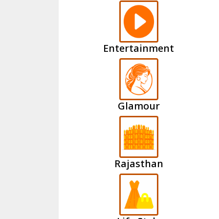
Entertainment
Glamour
Rajasthan