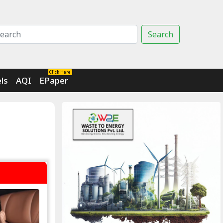
Search
Click Here
ls
AQI
EPaper