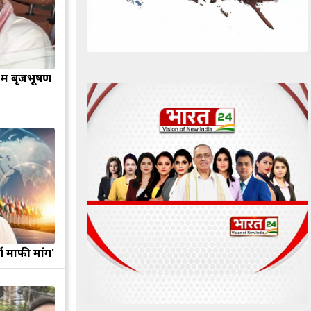
ें बृजभूषण
 माफी मांगें'