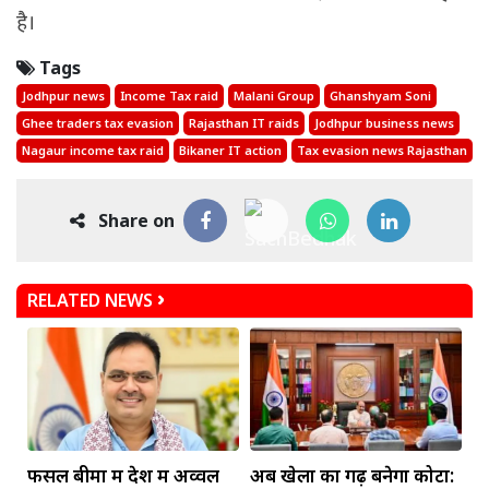
है।
Tags
Jodhpur news
Income Tax raid
Malani Group
Ghanshyam Soni
Ghee traders tax evasion
Rajasthan IT raids
Jodhpur business news
Nagaur income tax raid
Bikaner IT action
Tax evasion news Rajasthan
Share on
RELATED NEWS
फसल बीमा में देश में अव्वल
अब खेलों का गढ़ बनेगा कोटा: