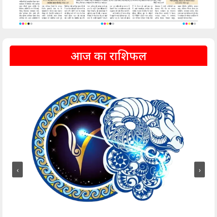
आज का राशिफल
‹
›