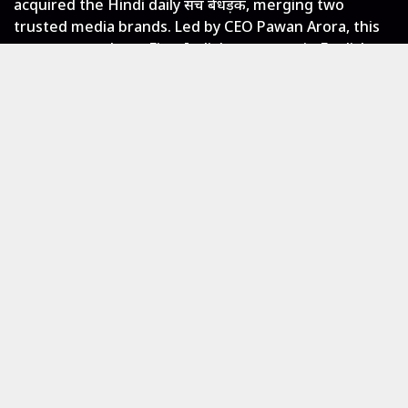
acquired the Hindi daily सच बेधड़क, merging two
trusted media brands. Led by CEO Pawan Arora, this
move strengthens First India’s presence in English
and Hindi print media, offering diverse and fearless
journalism.
LOCAL NEWS
Jaipur
Rajasthan
India
Entertainment
GLOBAL NEWS
World
Reels
ePaper