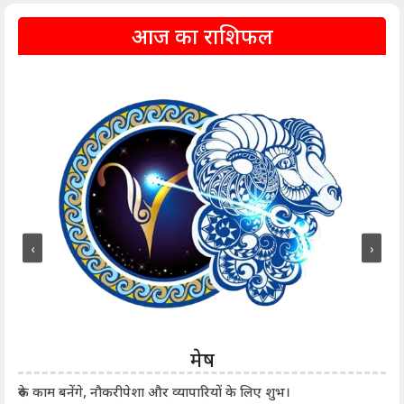
आज का राशिफल
‹
›
मेष
आर्
रुके काम बनेंगे, नौकरीपेशा और व्यापारियों के लिए शुभ।