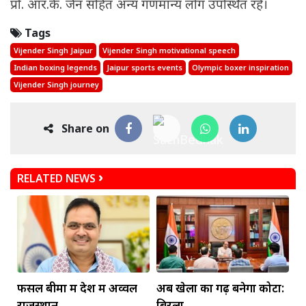
प्रो. आर.के. जैन सहित अन्य गणमान्य लोग उपस्थित रहे।
Tags
Vijender Singh Jaipur
Vijender Singh motivational speech
Indian boxing legends
Jaipur sports events
Olympic boxer inspiration
Vijender Singh journey
Share on
RELATED NEWS
फसल बीमा में देश में अव्वल
अब खेलों का गढ़ बनेगा कोटा:
राजस्थान
बिरला