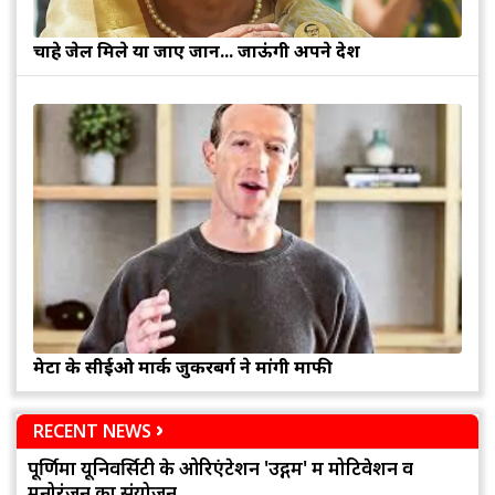
चाहे जेल मिले या जाए जान... जाऊंगी अपने देश
मेटा के सीईओ मार्क जुकरबर्ग ने मांगी माफी
RECENT NEWS
पूर्णिमा यूनिवर्सिटी के ओरिएंटेशन 'उद्गम' में मोटिवेशन व
मनोरंजन का संयोजन