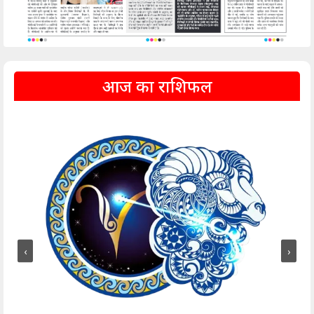
आज का राशिफल
‹
›