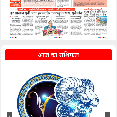
आज का राशिफल
‹
›