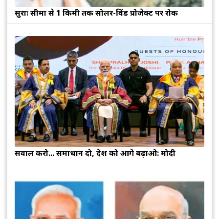
सुरक्षाः सीमा से 1 किमी तक सोलर-विंड प्रोजेक्ट पर रोक
सवाल करो... समाधान दो, देश को आगे बढ़ाओ: मोदी