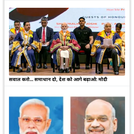
सवाल करो... समाधान दो, देश को आगे बढ़ाओ: मोदी