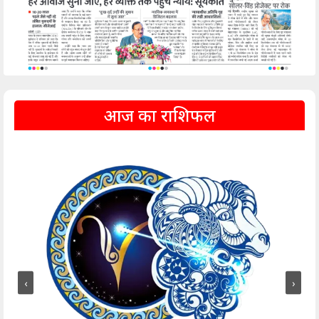
आज का राशिफल
‹
›