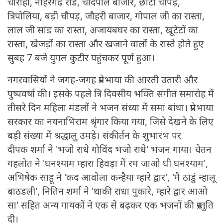
चौराहा, नाहरगढ़ रोड, चांदपोल बाजार, छोटी चौपड़,
त्रिपोलिया, बड़ी चौपड़, जौहरी बाजार, गोपाल जी का रास्ता,
लाल जी सांड का रास्ता, अजायबघर का रास्ता, खूंटेटों का
रास्ता, खेजड़ों का रास्ता और खजाने वालों के रास्ते होते हुए
सुबह 7 बजे युगल कुटीर पहुंचकर पूर्ण हुआ।
नगरवासियों ने जगह-जगह प्रेमभाया की आरती उतारी और
पुष्पवर्षा की। इसके पहले त्रि दिवसीय भक्ति संगीत समारोह में
तीसरे दिन महिला मंडलों ने भजन संध्या में समां बांधा। प्रेमभाया
सरकार का नयनाभिराम श्रृंगार किया गया, जिसे देखने के लिए
बड़ी संख्या में श्रद्धालु उमड़े। संकीर्तन के शुभारंभ पर
दीपक शर्मा ने 'भजो राधे गोविंद भजो राधे' भजन गाया। चेतन
गहलोत ने 'घनश्याम म्हारा हिवड़ा में रम जाओ घी घनश्याम',
अभिषेक साहू ने 'कद आवोला कन्हैया म्हारे द्वार', 'मैं ठाडुं न्हालू
बाठडली', नितिन शर्मा ने 'थाकी राधा पुकारे, म्हारे द्वार आओ
सा' सहित अन्य गायकों ने एक से बढ़कर एक भजनों की प्रस्तुति
दी।