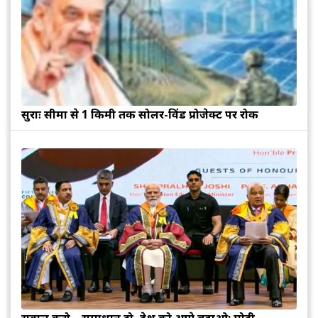
सुरक्षाः सीमा से 1 किमी तक सोलर-विंड प्रोजेक्ट पर रोक
सवाल करो... समाधान दो, देश को आगे बढ़ाओ: मोदी