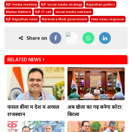
BJP media meeting
BJP social media strategy
Rajasthan politics
Madan Rathore
BJP IT cell
social media outreach
BJP Rajasthan news
Narendra Modi government
fake news response
Share on
RELATED NEWS
फसल बीमा में देश में अव्वल
अब खेलों का गढ़ बनेगा कोटा:
राजस्थान
बिरला