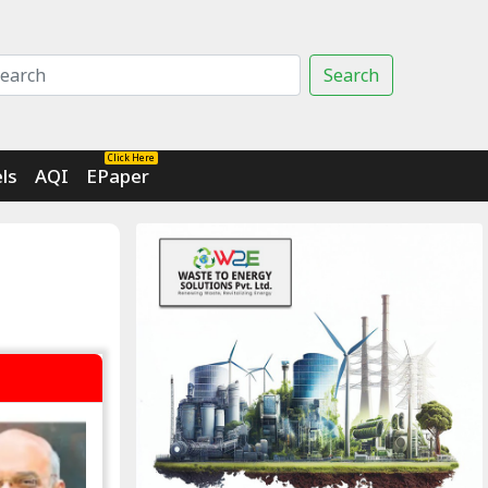
Search
Click Here
ls
AQI
EPaper