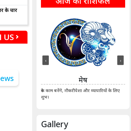
आज का राशिफल
ार के चार
 US
‹
›
ीन
मेष
ीं दिखाए। कानूनी वाद-
आर्
रुके काम बनेंगे, नौकरीपेशा और व्यापारियों के लिए
शुभ।
Gallery