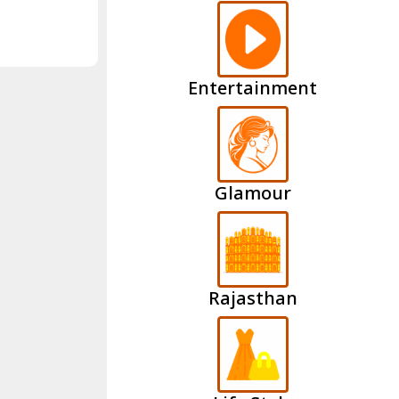
Entertainment
Glamour
Rajasthan