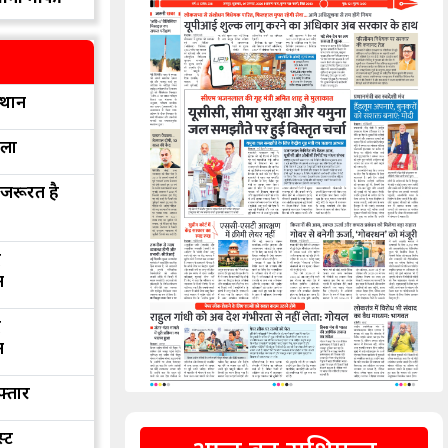
्थान
रला
 जरूरत है
द
न
द
न
फ्तार
्ट