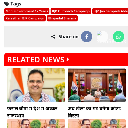
Tags
Modi Government 12 Years
BJP Outreach Campaign
BJP Jan Sampark Abh
Rajasthan BJP Campaign
Bhajanlal Sharma
Share on
RELATED NEWS
मकर
धनु
सुखद पलों की प्राप्ति होगी। फिजूल के खर्चे बढ़ेंगे,
सुख सुविधाओं में इजाफा होगा।
, कोई बड़ी डील हाथ लग सकती
फसल बीमा में देश में अव्वल
अब खेलों का गढ़ बनेगा कोटा:
राजस्थान
बिरला