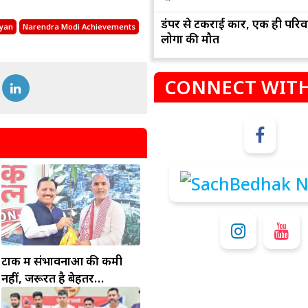
डंपर से टकराई कार, एक ही परिव
iyan
Narendra Modi Achievements
लोगों की मौत
CONNECT WITH
म
कुंभ
संभलकर रहे, जल्दबाजी नह
धनलाभ के अवसरों में वृद्धि के साथ अपनी योजनाओं
विवादों से बचे।
पर काम करते रहे।
टोंक में संभावनाओं की कमी
नहीं, जरूरत है बेहतर
इंफ्रास्ट्रक्चर की