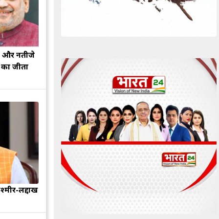
झ और नतीजे
ह का जीता
श्मीर-लद्दाख