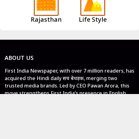
Rajasthan
Life Style
ABOUT US
First India Newspaper, with over 7 million readers, has
acquired the Hindi daily सच बेधड़क, merging two
trusted media brands. Led by CEO Pawan Arora, this
move strengthens First India’s presence in English
and Hindi print media, offering diverse and fearless
journalism.
LOCAL NEWS
Jaipur