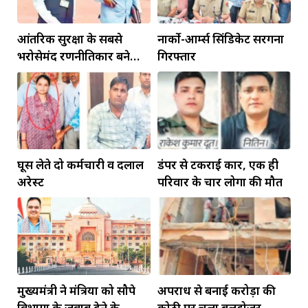
आंतरिक सुरक्षा के सबसे
नार्को-आर्म्स सिंडिकेट सरगना
भरोसेमंद रणनीतिकार बने
गिरफ्तार
रहेंगे गोविंद मोहन
घूस लेते दो कर्मचारी व दलाल
डंपर से टकराई कार, एक ही
अरेस्ट
परिवार के चार लोगों की मौत
मुख्यमंत्री ने मंत्रियों को सौपे
अपराध से बनाई करोड़ों की
विभागों के जवाब देने के
कोठी पर चला बुलडोजर