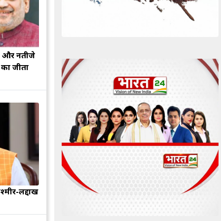
झ और नतीजे
ह का जीता
श्मीर-लद्दाख