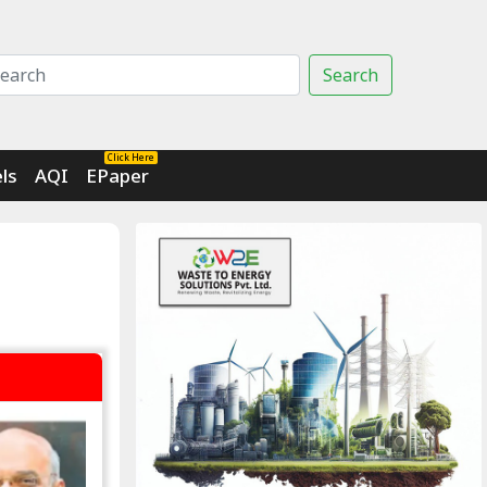
Search
Click Here
ls
AQI
EPaper