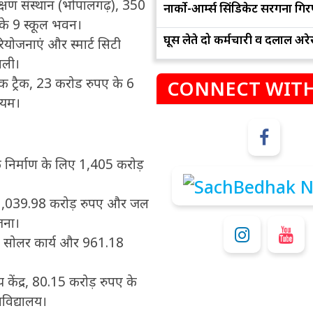
्षण संस्थान (भोपालगढ़), 350
नार्को-आर्म्स सिंडिकेट सरगना गिर
के 9 स्कूल भवन।
घूस लेते दो कर्मचारी व दलाल अरेस
ोजनाएं और स्मार्ट सिटी
ाली।
क ट्रैक, 23 करोड रुपए के 6
CONNECT WITH
ियम।
म
क निर्माण के लिए 1,405 करोड़
कुंभ
संभलकर रहे, जल्दबाजी नह
धनलाभ के अवसरों में वृद्धि के साथ अपनी योजनाओं
 1,039.98 करोड़ रुपए और जल
विवादों से बचे।
पर काम करते रहे।
जना।
72 सोलर कार्य और 961.18
य केंद्र, 80.15 करोड़ रुपए के
विद्यालय।