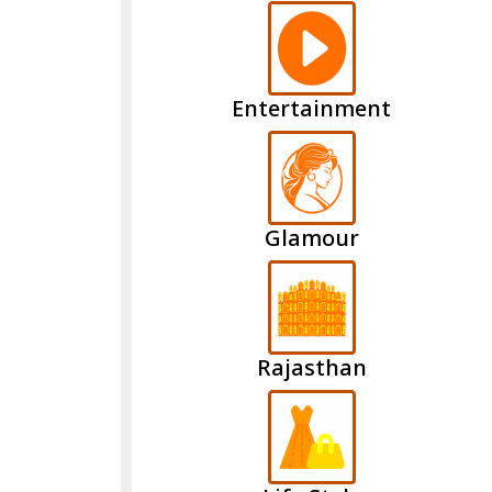
Entertainment
Glamour
Rajasthan