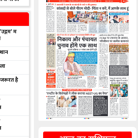
उद्गम' में
न
्थान
रला
 जरूरत है
द
न
द
न