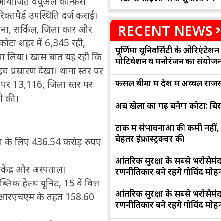
ोजित वर्चुअल कॉन्फ्रेंस
क्तपैर्ड उपस्थिति दर्ज कराई।
RECENT NEWS
थाना, सर्किल, जिला कार और
कोटा शहर में 6,345 रही,
पूर्णिमा यूनिवर्सिटी के ओरिएंटेशन '
्सा लिया। खास बात यह रही कि
मोटिवेशन व मनोरंजन का संयोज
इव प्रस्रारण देखा। थाना स्तर पर
फसल बीमा में देश में अव्वल राजस
तर पर 13,116, जिला स्तर पर
री की।
अब खेलों का गढ़ बनेगा कोटा: बि
टोंक में संभावनाओं की कमी नहीं,
बेहतर इंफ्रास्ट्रक्चर की
 के लिए 436.54 करोड़ रुपए
आंतरिक सुरक्षा के सबसे भरोसेमं
केंद्र और अस्पताल।
रणनीतिकार बने रहेंगे गोविंद मोह
क हेल्थ यूनिट, 15 वें वित्त
आंतरिक सुरक्षा के सबसे भरोसेमं
 एनआरएचएम के तहत 158.60
रणनीतिकार बने रहेंगे गोविंद मोह