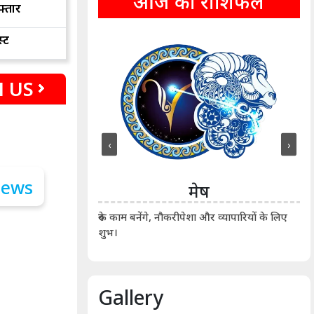
आज का राशिफल
फ्तार
्ट
 US
‹
›
ीन
मेष
ीं दिखाए। कानूनी वाद-
आर्
रुके काम बनेंगे, नौकरीपेशा और व्यापारियों के लिए
शुभ।
Gallery