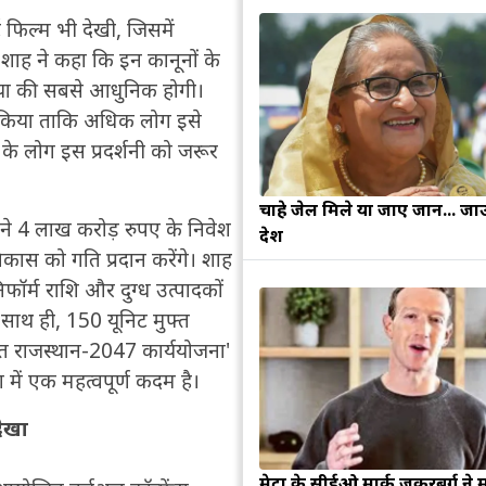
 फिल्म भी देखी, जिसमें
। शाह ने कहा कि इन कानूनों के
निया की सबसे आधुनिक होगी।
रह किया ताकि अधिक लोग इसे
े लोग इस प्रदर्शनी को जरूर
चाहे जेल मिले या जाए जान... जा
े 4 लाख करोड़ रुपए के निवेश
देश
विकास को गति प्रदान करेंगे। शाह
िफॉर्म राशि और दुग्ध उत्पादकों
 साथ ही, 150 यूनिट मुफ्त
सित राजस्थान-2047 कार्ययोजना'
में एक महत्वपूर्ण कदम है।
देखा
मेटा के सीईओ मार्क जुकरबर्ग ने 