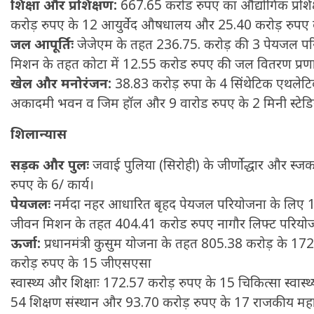
शिक्षा और प्रशिक्षण:
667.65 करोड रुपए का औद्योगिक प्रशिक
करोड़ रुपए के 12 आयुर्वेद औषधालय और 25.40 करोड़ रुपए 
जल आपूर्तिः
जेजेएम के तहत 236.75. करोड़ की 3 पेयजल परिय
मिशन के तहत कोटा में 12.55 करोड रुपए की जल वितरण प्रण
खेल और मनोरंजन:
38.83 करोड़ रुपा के 4 सिंथेटिक एथलेटि
अकादमी भवन व जिम हॉल और 9 वारोड रुपए के 2 मिनी स्टेड
शिलान्यास
सड़क और पुलः
जवाई पुलिया (सिरोही) के जीर्णोद्धार और स्ज
मकर
धनु
रुपए के 6/ कार्य।
सुखद पलों की प्राप्ति होगी। फिजूल के खर्चे बढ़ेंगे,
पेयजलः
नर्मदा नहर आधारित बृहद पेयजल परियोजना के लिए
सुख सुविधाओं में इजाफा होगा।
, कोई बड़ी डील हाथ लग सकती
जीवन मिशन के तहत 404.41 करोड रुपए नागौर लिफ्ट परियो
ऊर्जा:
प्रधानमंत्री कुसुम योजना के तहत 805.38 करोड़ के 1
करोड़ रुपए के 15 जीएसएसा
स्वास्थ्य और शिक्षाः 172.57 करोड़ रुपए के 15 चिकित्सा स्वास्थ्
54 शिक्षण संस्थान और 93.70 करोड़ रुपए के 17 राजकीय महा