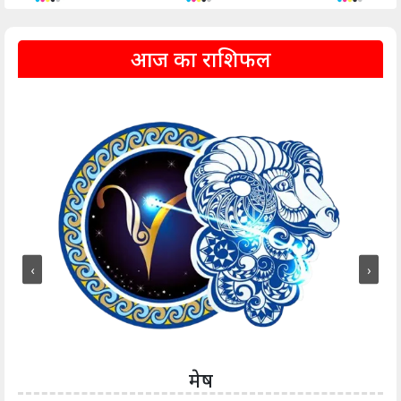
आज का राशिफल
‹
›
मेष