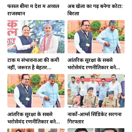
फसल बीमा में देश में अव्वल
अब खेलों का गढ़ बनेगा कोटा:
राजस्थान
बिरला
टोंक में संभावनाओं की कमी
आंतरिक सुरक्षा के सबसे
नहीं, जरूरत है बेहतर
भरोसेमंद रणनीतिकार बने
इंफ्रास्ट्रक्चर की
रहेंगे गोविंद मोहन
आंतरिक सुरक्षा के सबसे
नार्को-आर्म्स सिंडिकेट सरगना
भरोसेमंद रणनीतिकार बने
गिरफ्तार
रहेंगे गोविंद मोहन