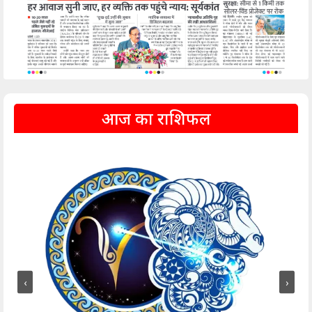
आज का राशिफल
‹
›