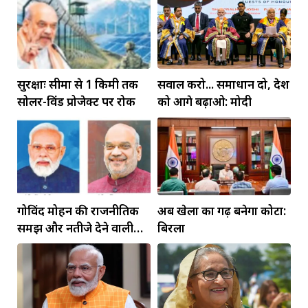
सुरक्षाः सीमा से 1 किमी तक
सवाल करो... समाधान दो, देश
सोलर-विंड प्रोजेक्ट पर रोक
को आगे बढ़ाओ: मोदी
गोविंद मोहन की राजनीतिक
अब खेलों का गढ़ बनेगा कोटा:
समझ और नतीजे देने वाली
बिरला
कार्यशैली ने अमित शाह का
जीता भरोसा: डॉ. जगदीश चंद्र