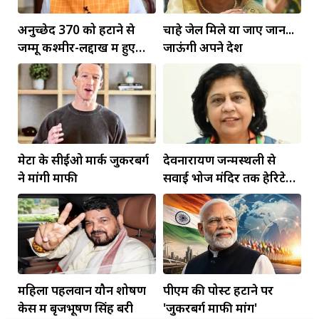
अनुच्छेद 370 को हटाने से
चाहे जेल मिले या जाए जान...
जम्मू कश्मीर-लद्दाख में हुए
जाऊंगी अपने देश
व्यापक बदलाव: PM मोदी
मेटा के सीईओ मार्क जुकरबर्ग
देवनारायण जन्मस्थली से
ने मांगी माफी
सवाई भोज मंदिर तक हेरिटेज
कॉरिडोर बनाने की मांग
महिला पहलवान यौन शोषण
पीएम की पोस्ट हटाने पर
केस में बृजभूषण सिंह बरी
'जुकरबर्ग माफी मांगें'