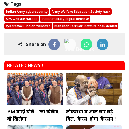
Tags
Indian Army cybersecurity
Army Welfare Education Society hack
APS website hacked
Indian military digital defense
cyberattack Indian websites
Manohar Parrikar Institute hack denied
Share on
RELATED NEWS
PM मोदी बोले... 'जो खेलेगा,
लोकसभा में आज चार बड़े
वो खिलेगा'
बिल, 'केरल' होगा 'केरलम'!