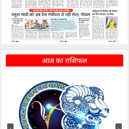
आज का राशिफल
‹
›