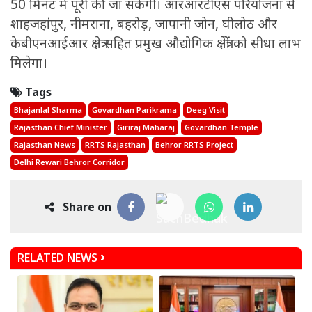
50 मिनट में पूरी की जा सकेगी। आरआरटीएस परियोजना से
शाहजहांपुर, नीमराना, बहरोड़, जापानी जोन, घीलोठ और
केबीएनआईआर क्षेत्र सहित प्रमुख औद्योगिक क्षेत्रों को सीधा लाभ
मिलेगा।
Tags
Bhajanlal Sharma
Govardhan Parikrama
Deeg Visit
Rajasthan Chief Minister
Giriraj Maharaj
Govardhan Temple
Rajasthan News
RRTS Rajasthan
Behror RRTS Project
Delhi Rewari Behror Corridor
Share on
RELATED NEWS