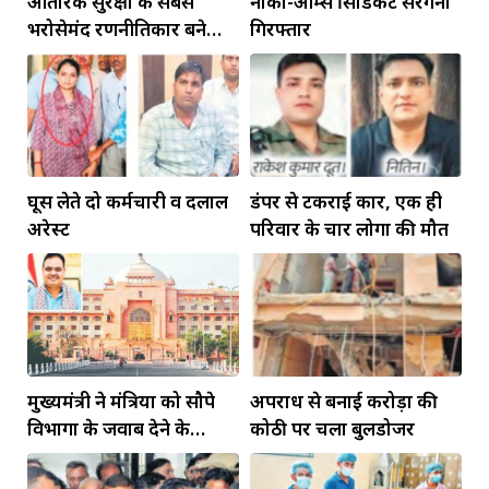
आंतरिक सुरक्षा के सबसे
नार्को-आर्म्स सिंडिकेट सरगना
भरोसेमंद रणनीतिकार बने
गिरफ्तार
रहेंगे गोविंद मोहन
घूस लेते दो कर्मचारी व दलाल
डंपर से टकराई कार, एक ही
अरेस्ट
परिवार के चार लोगों की मौत
मुख्यमंत्री ने मंत्रियों को सौपे
अपराध से बनाई करोड़ों की
विभागों के जवाब देने के
कोठी पर चला बुलडोजर
दायित्व