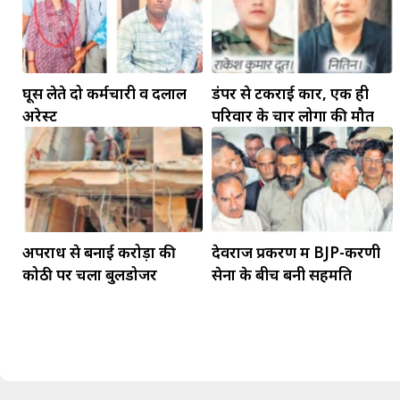
घूस लेते दो कर्मचारी व दलाल
डंपर से टकराई कार, एक ही
अरेस्ट
परिवार के चार लोगों की मौत
मकर
धनु
सुखद पलों की प्राप्ति होगी। फिजूल के खर्चे बढ़ेंगे,
अपराध से बनाई करोड़ों की
देवराज प्रकरण में BJP-करणी
सुख सुविधाओं में इजाफा होगा।
, कोई बड़ी डील हाथ लग सकती
कोठी पर चला बुलडोजर
सेना के बीच बनी सहमति