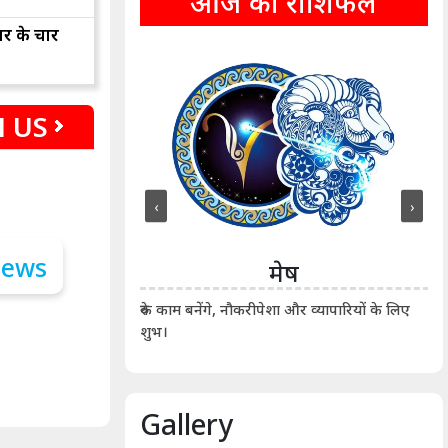
आज का राशिफल
ार के चार
 US
‹
›
ीन
मेष
ीं दिखाए। कानूनी वाद-
आर्
रुके काम बनेंगे, नौकरीपेशा और व्यापारियों के लिए
शुभ।
Gallery