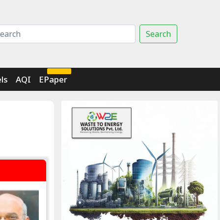
Search
Click Here
ls
AQI
EPaper