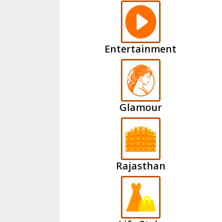
Entertainment
Glamour
Rajasthan