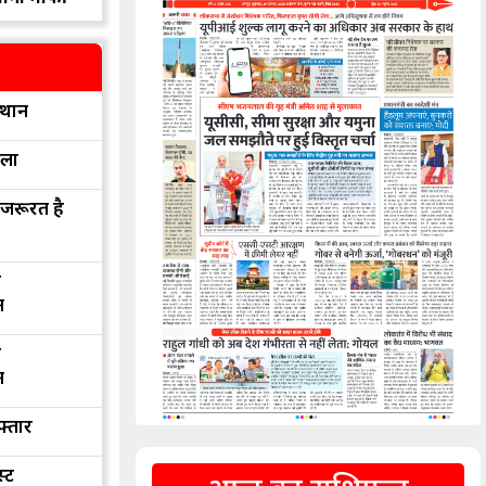
्थान
रला
 जरूरत है
द
न
द
न
फ्तार
्ट