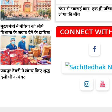
डंपर से टकराई कार, एक ही परिव
लोगों की मौत
मुख्यमंत्री ने मंत्रियों को सौपे
CONNECT WITH
विभागों के जवाब देने के दायित्व
म
कुंभ
संभलकर रहे, जल्दबाजी नह
धनलाभ के अवसरों में वृद्धि के साथ अपनी योजनाओं
जयपुर डेयरी ने लॉन्च किए शुद्ध
विवादों से बचे।
पर काम करते रहे।
देसी घी के घेवर