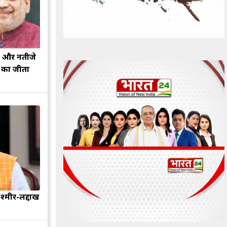
झ और नतीजे
ह का जीता
श्मीर-लद्दाख