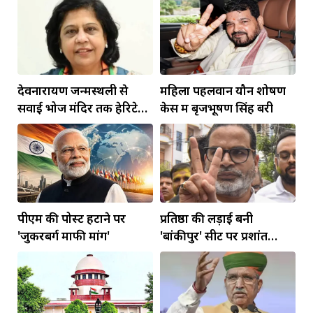
देवनारायण जन्मस्थली से
महिला पहलवान यौन शोषण
सवाई भोज मंदिर तक हेरिटेज
केस में बृजभूषण सिंह बरी
कॉरिडोर बनाने की मांग
पीएम की पोस्ट हटाने पर
प्रतिष्ठा की लड़ाई बनी
'जुकरबर्ग माफी मांगें'
'बांकीपुर' सीट पर प्रशांत
किशोर की जीत