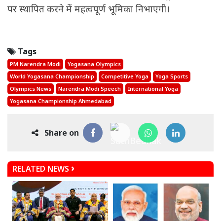
पर स्थापित करने में महत्वपूर्ण भूमिका निभाएगी।
Tags
PM Narendra Modi
Yogasana Olympics
World Yogasana Championship
Competitive Yoga
Yoga Sports
Olympics News
Narendra Modi Speech
International Yoga
Yogasana Championship Ahmedabad
Share on
RELATED NEWS