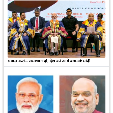
सवाल करो... समाधान दो, देश को आगे बढ़ाओ: मोदी