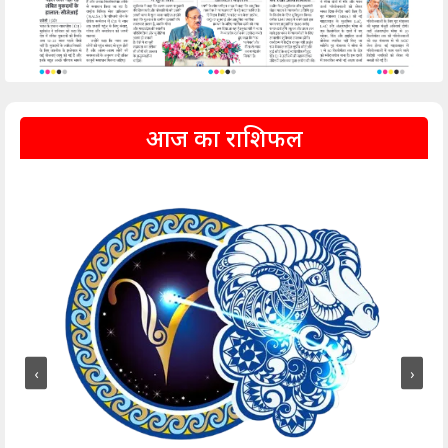
आज का राशिफल
‹
›