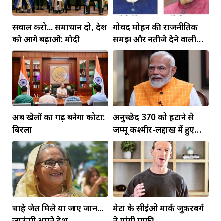
सवाल करो... समाधान दो, देश
गोविंद मोहन की राजनीतिक
को आगे बढ़ाओ: मोदी
समझ और नतीजे देने वाली
कार्यशैली ने अमित शाह का
जीता भरोसा: डॉ. जगदीश चंद्र
अब खेलों का गढ़ बनेगा कोटा:
अनुच्छेद 370 को हटाने से
बिरला
जम्मू कश्मीर-लद्दाख में हुए
व्यापक बदलाव: PM मोदी
चाहे जेल मिले या जाए जान...
मेटा के सीईओ मार्क जुकरबर्ग
जाऊंगी अपने देश
ने मांगी माफी