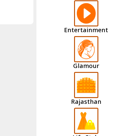
Entertainment
Glamour
Rajasthan