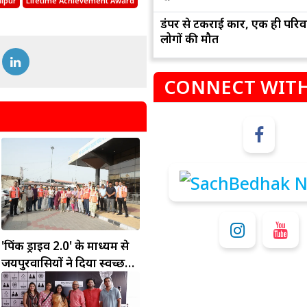
aipur
Lifetime Achievement Award
डंपर से टकराई कार, एक ही परिव
लोगों की मौत
CONNECT WITH
म
कुंभ
संभलकर रहे, जल्दबाजी नह
धनलाभ के अवसरों में वृद्धि के साथ अपनी योजनाओं
विवादों से बचे।
पर काम करते रहे।
'पिंक ड्राइव 2.0' के माध्यम से
जयपुरवासियों ने दिया स्वच्छ
शहर का संदेश