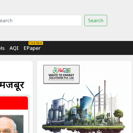
Search
Click Here
ls
AQI
EPaper
र मजबूर