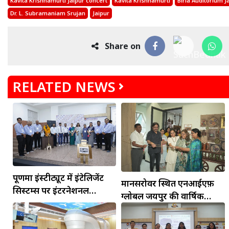
Kavita Krishnamurti Jaipur concert
Kavita Krishnamurti
Birla Auditorium J
Dr. L. Subramaniam Srujan
Jaipur
Share on
RELATED NEWS
मकर
धनु
सुखद पलों की प्राप्ति होगी। फिजूल के खर्चे बढ़ेंगे,
सुख सुविधाओं में इजाफा होगा।
, कोई बड़ी डील हाथ लग सकती
पूर्णिमा इंस्टीट्यूट में इंटेलिजेंट
मानसरोवर स्थित एनआईएफ़
सिस्टम्स पर इंटरनेशनल
ग्लोबल जयपुर की वार्षिक
कॉन्फ्रेंस आयोजित
प्रदर्शनी ‘मार्मिक’ का उद्घाटन