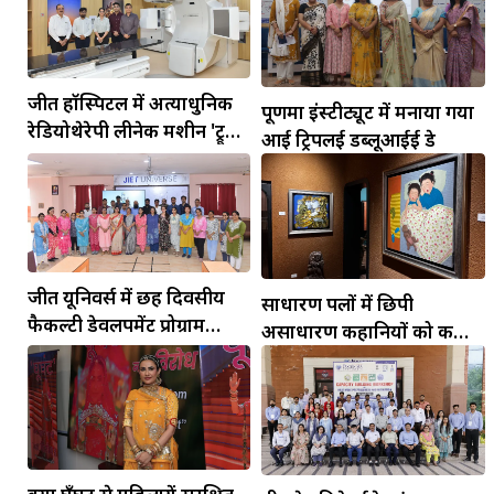
जीत हॉस्पिटल में अत्याधुनिक
पूर्णिमा इंस्टीट्यूट में मनाया गया
रेडियोथेरेपी लीनेक मशीन 'ट्रू
आई ट्रिपलई डब्लूआईई डे
बीम' का हुआ उद्घाटन
जीत यूनिवर्स में छह दिवसीय
साधारण पलों में छिपी
फैकल्टी डेवलपमेंट प्रोग्राम
असाधारण कहानियों को कला
आयोजित
के माध्यम से किया शोकेस