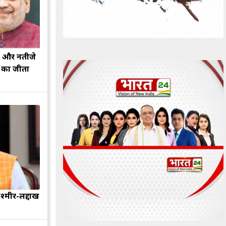
झ और नतीजे
ह का जीता
श्मीर-लद्दाख