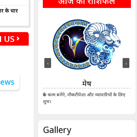
आज का राशिफल
ार के चार
 US
‹
›
ीन
मेष
ीं दिखाए। कानूनी वाद-
आर्
रुके काम बनेंगे, नौकरीपेशा और व्यापारियों के लिए
शुभ।
Gallery