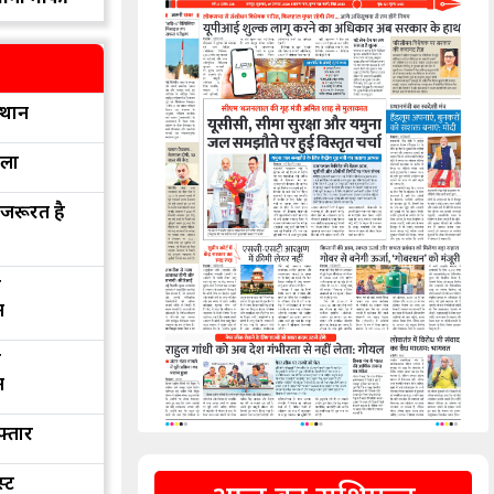
्थान
रला
 जरूरत है
द
न
द
न
फ्तार
्ट