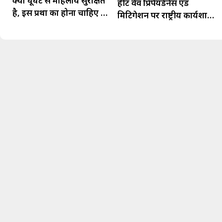
क्या घूँघट से महिलायें सुरक्षित
हीट वेव प्रिपेयर्डनेस एंड
है, इस प्रथा का होना चाहिए अंत
मिटिगेशन पर राष्ट्रीय कार्यशाला
- रुचि गुर्जर
आयोजित