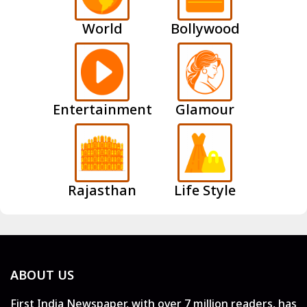
World
Bollywood
Entertainment
Glamour
Rajasthan
Life Style
ABOUT US
First India Newspaper, with over 7 million readers, has