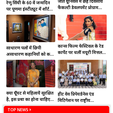
जीत यूनिवर्स में छह दिवसीय
रेणु सिंघी के 60 वें जन्मदिन
फैकल्टी डेवलपमेंट प्रोग्राम
पर पूर्णिमा इंस्टीट्यूट में शॉर्ट
आयोजित
फिल्म 'गोइंग सोलो' की हुई
स्क्रीनिंग
कान्स फिल्म फेस्टिवल के रेड
साधारण पलों में छिपी
कार्पेट पर चलीं मयूरी मित्तल,
असाधारण कहानियों को कला
बचपन का सपना हुआ साकार
के माध्यम से किया शोकेस
क्या घूँघट से महिलायें सुरक्षित
हीट वेव प्रिपेयर्डनेस एंड
है, इस प्रथा का होना चाहिए
मिटिगेशन पर राष्ट्रीय
अंत - रुचि गुर्जर
कार्यशाला आयोजित
TOP NEWS