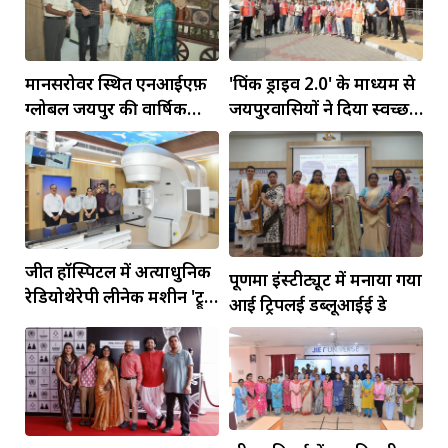
मानसरोवर स्थित एनआईएफ़
'पिंक ड्राइव 2.0' के माध्यम से
ग्लोबल जयपुर की वार्षिक
जयपुरवासियों ने दिया स्वच्छ
प्रदर्शनी ‘मार्मिक’ का उद्घाटन
शहर का संदेश
जीत हॉस्पिटल में अत्याधुनिक
पूर्णिमा इंस्टीट्यूट में मनाया गया
रेडियोथेरेपी लीनेक मशीन 'ट्रू
आई ट्रिपलई डब्लूआईई डे
बीम' का हुआ उद्घाटन