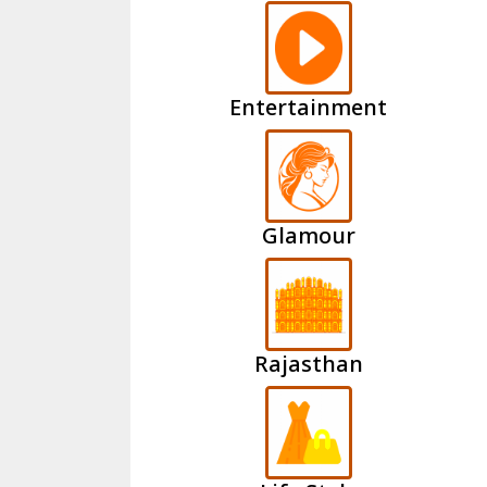
Entertainment
Glamour
Rajasthan