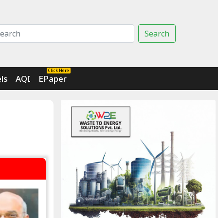
Search
Click Here
ls
AQI
EPaper