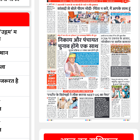
उद्गम' में
न
्थान
रला
 जरूरत है
द
न
द
न