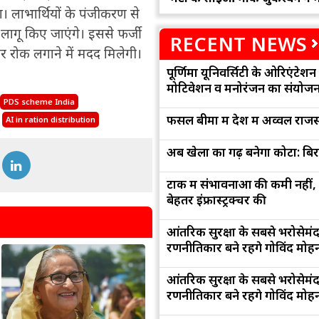
लाभार्थियों के पंजीकरण से
ागू किए जाएंगे। इससे फर्जी
RECENT NEWS
पर रोक लगाने में मदद मिलेगी।
पूर्णिमा यूनिवर्सिटी के ओरिएंटेशन '
मोटिवेशन व मनोरंजन का संयोज
PDS scheme India
फसल बीमा में देश में अव्वल राजस
AI in ration distribution
अब खेलों का गढ़ बनेगा कोटा: बि
टोंक में संभावनाओं की कमी नहीं,
बेहतर इंफ्रास्ट्रक्चर की
आंतरिक सुरक्षा के सबसे भरोसेमं
रणनीतिकार बने रहेंगे गोविंद मोह
आंतरिक सुरक्षा के सबसे भरोसेमं
रणनीतिकार बने रहेंगे गोविंद मोह