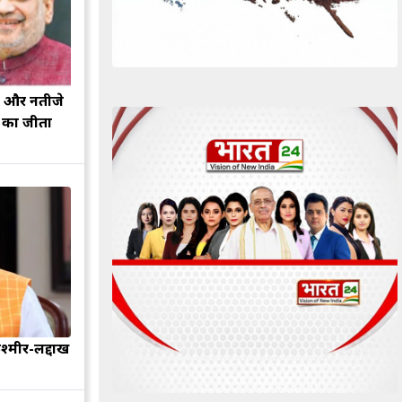
झ और नतीजे
ह का जीता
श्मीर-लद्दाख