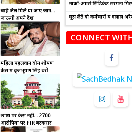
नार्को-आर्म्स सिंडिकेट सरगना गिर
चाहे जेल मिले या जाए जान...
घूस लेते दो कर्मचारी व दलाल अरेस
जाऊंगी अपने देश
CONNECT WITH
महिला पहलवान यौन शोषण
म
कुंभ
केस में बृजभूषण सिंह बरी
संभलकर रहे, जल्दबाजी नह
धनलाभ के अवसरों में वृद्धि के साथ अपनी योजनाओं
विवादों से बचे।
पर काम करते रहे।
छात्रों पर केस नहीं... 2700
आरोपियों पर FIR बरकरार