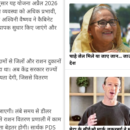
नुसार यह योजना अप्रैल 2026
षा व्यवस्था को अधिक प्रभावी,
 अश्विनी वैष्णव ने कैबिनेट
व्यापक सुधार किए जाएंगे और
चाहे जेल मिले या जाए जान... जा
ामों से जिलों और राशन दुकानों
देश
था। अब केंद्र सरकार राज्यों
हायता देगी, जिससे वितरण
जाएगी। लंबे समय से डीलर
े राशन वितरण प्रणाली में काम
्ता बेहतर होगी। सार्थक PDS
मेटा के सीईओ मार्क जुकरबर्ग ने 