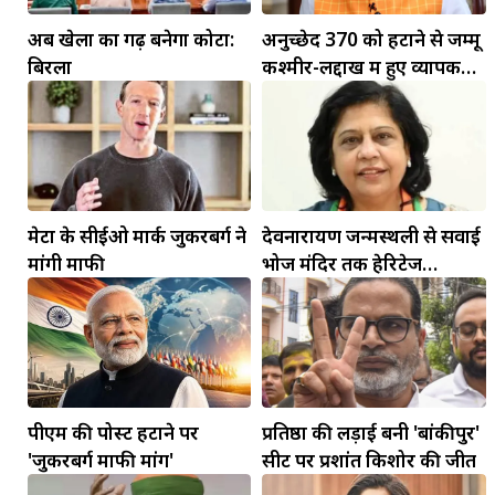
अब खेलों का गढ़ बनेगा कोटा:
अनुच्छेद 370 को हटाने से जम्मू
बिरला
कश्मीर-लद्दाख में हुए व्यापक
बदलाव: PM मोदी
मेटा के सीईओ मार्क जुकरबर्ग ने
देवनारायण जन्मस्थली से सवाई
मकर
मांगी माफी
भोज मंदिर तक हेरिटेज
धनु
कॉरिडोर बनाने की मांग
सुखद पलों की प्राप्ति होगी। फिजूल के खर्चे बढ़ेंगे,
सुख सुविधाओं में इजाफा होगा।
, कोई बड़ी डील हाथ लग सकती
पीएम की पोस्ट हटाने पर
प्रतिष्ठा की लड़ाई बनी 'बांकीपुर'
'जुकरबर्ग माफी मांगें'
सीट पर प्रशांत किशोर की जीत