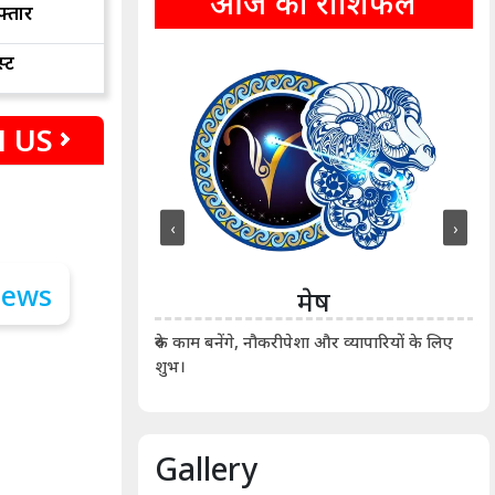
आज का राशिफल
फ्तार
्ट
 US
‹
›
ीन
मेष
ीं दिखाए। कानूनी वाद-
आर्
रुके काम बनेंगे, नौकरीपेशा और व्यापारियों के लिए
शुभ।
Gallery