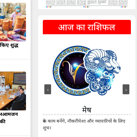
आज का राशिफल
 किए शुद्ध
‹
›
ीन
मेष
ीं दिखाए। कानूनी वाद-
लाभआमजन
आर्
रुके काम बनेंगे, नौकरीपेशा और व्यापारियों के लिए
 की
शुभ।