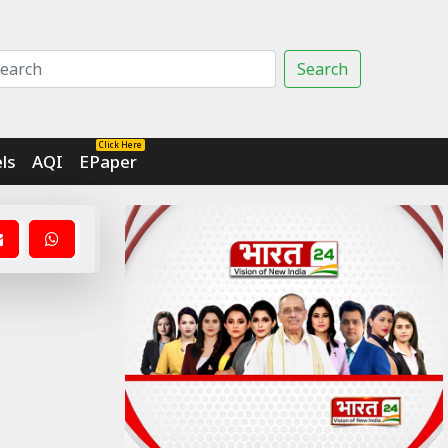
Search
Click Here
ls
AQI
EPaper