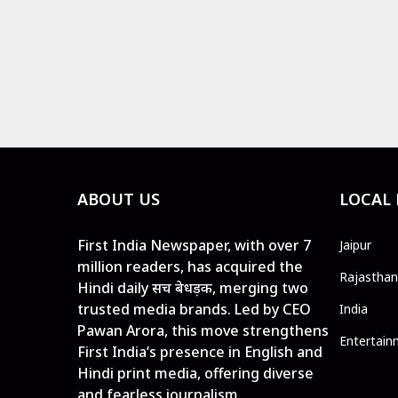
ABOUT US
LOCAL
First India Newspaper, with over 7
Jaipur
million readers, has acquired the
Rajasthan
Hindi daily सच बेधड़क, merging two
trusted media brands. Led by CEO
India
Pawan Arora, this move strengthens
Entertain
First India’s presence in English and
Hindi print media, offering diverse
and fearless journalism.