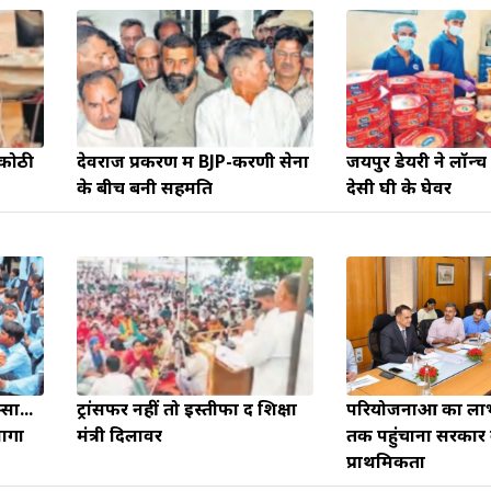
 कोठी
देवराज प्रकरण में BJP-करणी सेना
जयपुर डेयरी ने लॉन्च
के बीच बनी सहमति
देसी घी के घेवर
म
कुंभ
संभलकर रहे, जल्दबाजी नह
धनलाभ के अवसरों में वृद्धि के साथ अपनी योजनाओं
सा...
ट्रांसफर नहीं तो इस्तीफा दें शिक्षा
परियोजनाओं का 
विवादों से बचे।
पर काम करते रहे।
जागा
मंत्री दिलावर
तक पहुंचाना सरकार
प्राथमिकता