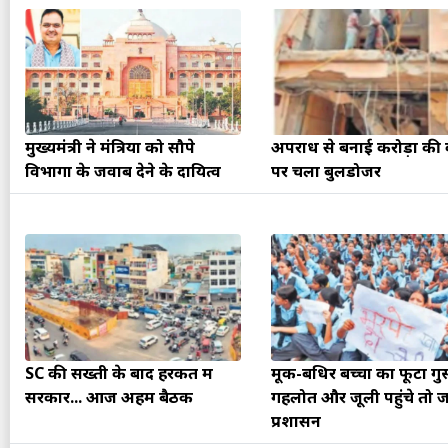
मुख्यमंत्री ने मंत्रियों को सौपे
अपराध से बनाई करोड़ों की
विभागों के जवाब देने के दायित्व
पर चला बुलडोजर
मकर
धनु
सुखद पलों की प्राप्ति होगी। फिजूल के खर्चे बढ़ेंगे,
SC की सख्ती के बाद हरकत में
मूक-बधिर बच्चों का फूटा गुस्
सुख सुविधाओं में इजाफा होगा।
, कोई बड़ी डील हाथ लग सकती
सरकार... आज अहम बैठक
गहलोत और जूली पहुंचे तो 
प्रशासन