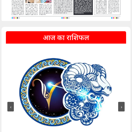
आज का राशिफल
‹
›