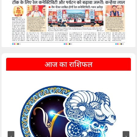
आज का राशिफल
‹
›