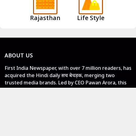
Rajasthan
Life Style
ABOUT US
First India Newspaper, with over 7 million readers, has
acquired the Hindi daily सच बेधड़क, merging two
trusted media brands. Led by CEO Pawan Arora, this
move strengthens First India’s presence in English
and Hindi print media, offering diverse and fearless
journalism.
LOCAL NEWS
Jaipur