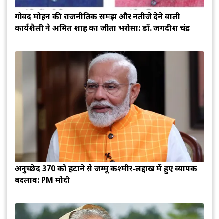
गोविंद मोहन की राजनीतिक समझ और नतीजे देने वाली
कार्यशैली ने अमित शाह का जीता भरोसा: डॉ. जगदीश चंद्र
अनुच्छेद 370 को हटाने से जम्मू कश्मीर-लद्दाख में हुए व्यापक
बदलाव: PM मोदी