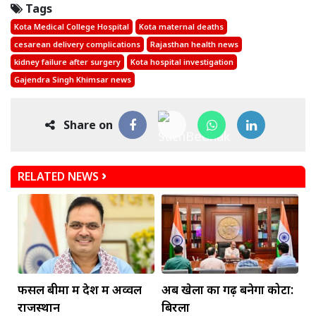
Tags
Kota Medical College Hospital
Kota maternal deaths
cesarean delivery complications
Rajasthan health news
kidney failure after surgery
Kota hospital investigation
Gajendra Singh Khimsar news
Share on
RELATED NEWS
फसल बीमा में देश में अव्वल
अब खेलों का गढ़ बनेगा कोटा:
राजस्थान
बिरला