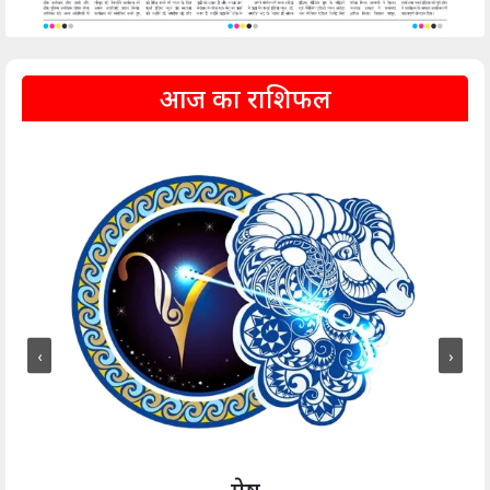
आज का राशिफल
‹
›