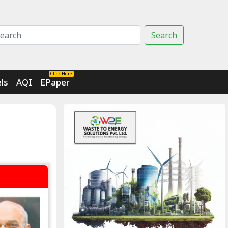
Search
Click Here
ls
AQI
EPaper