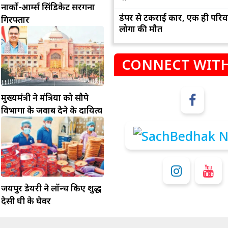
नार्को-आर्म्स सिंडिकेट सरगना
डंपर से टकराई कार, एक ही परिव
गिरफ्तार
लोगों की मौत
CONNECT WITH
मुख्यमंत्री ने मंत्रियों को सौपे
विभागों के जवाब देने के दायित्व
म
कुंभ
संभलकर रहे, जल्दबाजी नह
धनलाभ के अवसरों में वृद्धि के साथ अपनी योजनाओं
विवादों से बचे।
पर काम करते रहे।
जयपुर डेयरी ने लॉन्च किए शुद्ध
देसी घी के घेवर