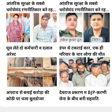
आंतरिक सुरक्षा के सबसे
आंतरिक सुरक्षा के सबसे
भरोसेमंद रणनीतिकार बने रहेंगे
भरोसेमंद रणनीतिकार बने रहेंगे
गोविंद मोहन
गोविंद मोहन
घूस लेते दो कर्मचारी व दलाल
डंपर से टकराई कार, एक ही
अरेस्ट
परिवार के चार लोगों की मौत
मकर
धनु
सुखद पलों की प्राप्ति होगी। फिजूल के खर्चे बढ़ेंगे,
सुख सुविधाओं में इजाफा होगा।
, कोई बड़ी डील हाथ लग सकती
अपराध से बनाई करोड़ों की
देवराज प्रकरण में BJP-करणी
कोठी पर चला बुलडोजर
सेना के बीच बनी सहमति