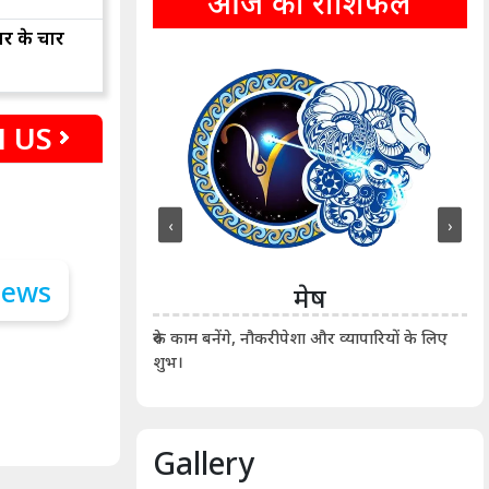
आज का राशिफल
ार के चार
 US
‹
›
ीन
मेष
ीं दिखाए। कानूनी वाद-
आर्
रुके काम बनेंगे, नौकरीपेशा और व्यापारियों के लिए
शुभ।
Gallery