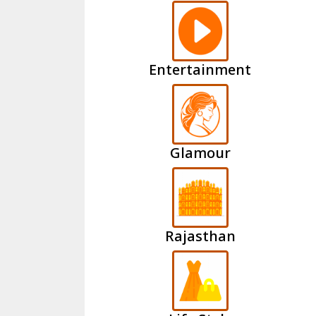
Entertainment
Glamour
Rajasthan