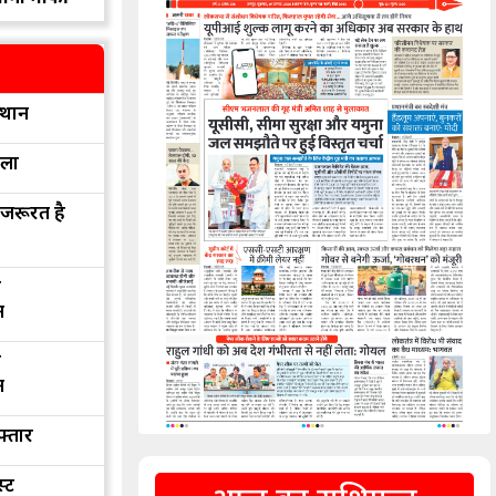
्थान
रला
 जरूरत है
द
न
द
न
फ्तार
्ट