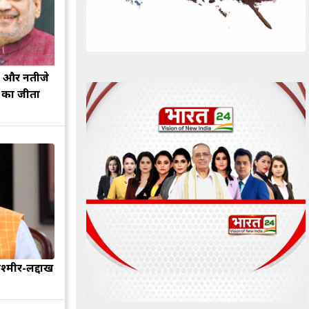
झ और नतीजे
ह का जीता
श्मीर-लद्दाख