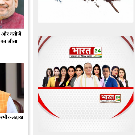
झ और नतीजे
ह का जीता
श्मीर-लद्दाख