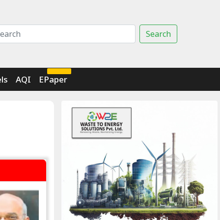
Search
Click Here
ls
AQI
EPaper