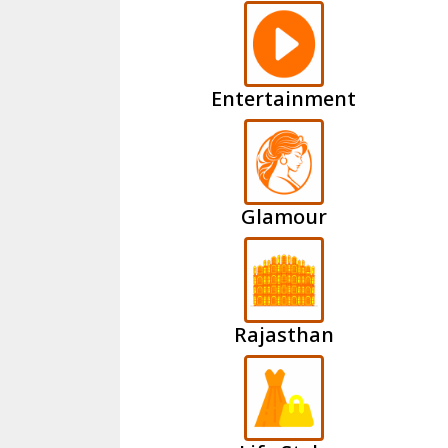
Entertainment
Glamour
Rajasthan