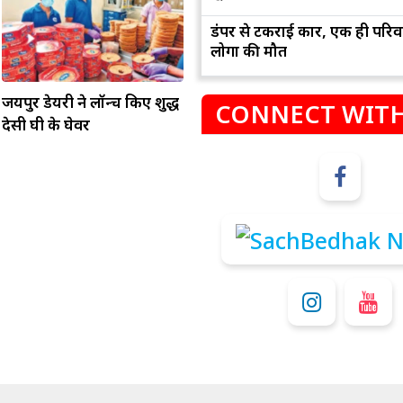
डंपर से टकराई कार, एक ही परिव
लोगों की मौत
जयपुर डेयरी ने लॉन्च किए शुद्ध
CONNECT WITH
देसी घी के घेवर
म
कुंभ
संभलकर रहे, जल्दबाजी नह
धनलाभ के अवसरों में वृद्धि के साथ अपनी योजनाओं
विवादों से बचे।
पर काम करते रहे।