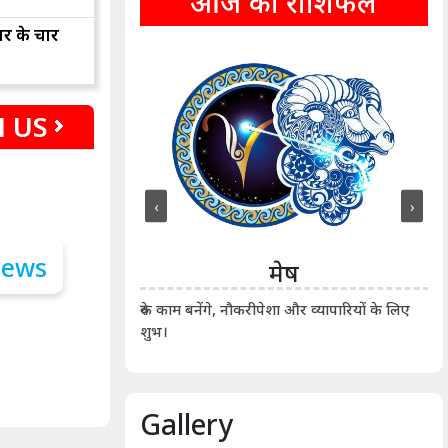
आज का राशिफल
ार के चार
 US
‹
›
ीन
मेष
ीं दिखाए। कानूनी वाद-
आर्
रुके काम बनेंगे, नौकरीपेशा और व्यापारियों के लिए
शुभ।
Gallery