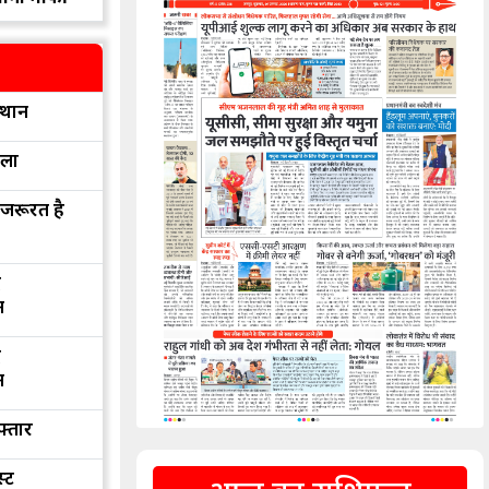
्थान
रला
 जरूरत है
द
न
द
न
फ्तार
्ट