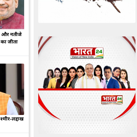
झ और नतीजे
ह का जीता
श्मीर-लद्दाख