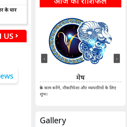
आज का राशिफल
ार के चार
 US
‹
›
ीन
मेष
ीं दिखाए। कानूनी वाद-
आर्
रुके काम बनेंगे, नौकरीपेशा और व्यापारियों के लिए
शुभ।
Gallery