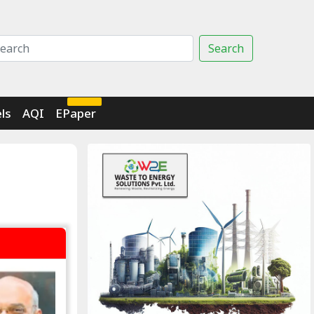
Search
Click Here
ls
AQI
EPaper