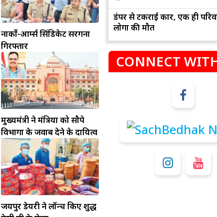
डंपर से टकराई कार, एक ही परिव
लोगों की मौत
नार्को-आर्म्स सिंडिकेट सरगना
गिरफ्तार
CONNECT WITH
म
कुंभ
मुख्यमंत्री ने मंत्रियों को सौपे
विभागों के जवाब देने के दायित्व
संभलकर रहे, जल्दबाजी नह
धनलाभ के अवसरों में वृद्धि के साथ अपनी योजनाओं
विवादों से बचे।
पर काम करते रहे।
जयपुर डेयरी ने लॉन्च किए शुद्ध