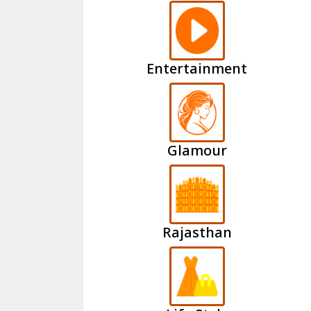
Entertainment
Glamour
Rajasthan