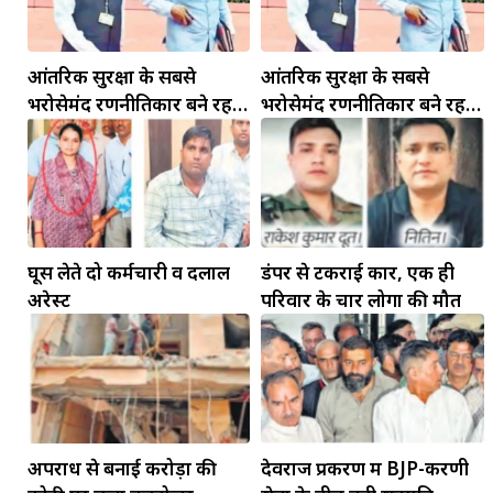
आंतरिक सुरक्षा के सबसे
आंतरिक सुरक्षा के सबसे
भरोसेमंद रणनीतिकार बने रहेंगे
भरोसेमंद रणनीतिकार बने रहेंगे
गोविंद मोहन
गोविंद मोहन
मकर
घूस लेते दो कर्मचारी व दलाल
डंपर से टकराई कार, एक ही
धनु
अरेस्ट
परिवार के चार लोगों की मौत
सुखद पलों की प्राप्ति होगी। फिजूल के खर्चे बढ़ेंगे,
सुख सुविधाओं में इजाफा होगा।
, कोई बड़ी डील हाथ लग सकती
अपराध से बनाई करोड़ों की
देवराज प्रकरण में BJP-करणी