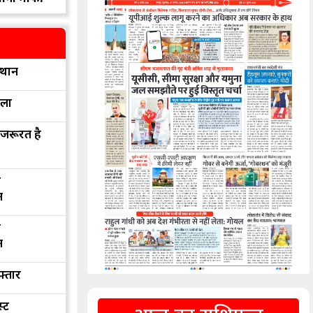
्थान
रला
 जरूरत है
द
न
द
न
फ्तार
्ट