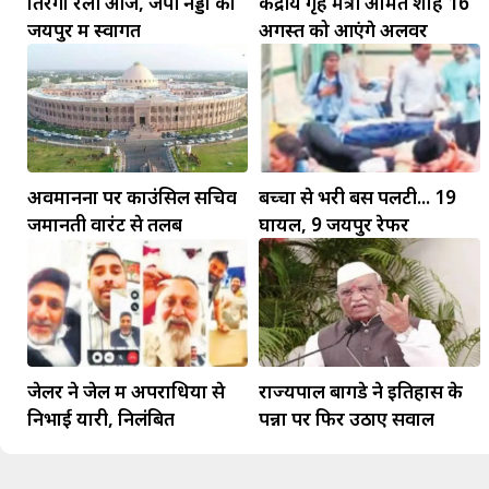
तिरंगा रैली आज, जेपी नड्डा का
केंद्रीय गृह मंत्री अमित शाह 16
जयपुर में स्वागत
अगस्त को आएंगे अलवर
अवमानना पर काउंसिल सचिव
बच्चों से भरी बस पलटी... 19
जमानती वारंट से तलब
घायल, 9 जयपुर रेफर
जेलर ने जेल में अपराधियों से
राज्यपाल बागडे ने इतिहास के
निभाई यारी, निलंबित
पन्नों पर फिर उठाए सवाल