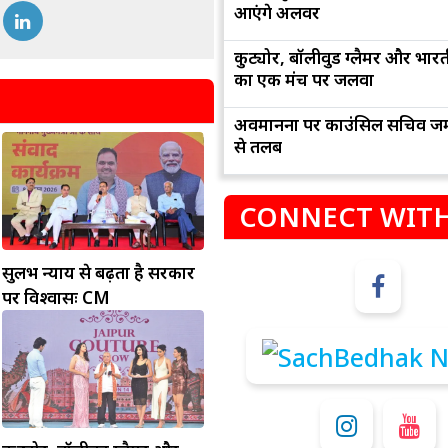
आएंगे अलवर
कुट्योर, बॉलीवुड ग्लैमर और भार
का एक मंच पर जलवा
अवमानना पर काउंसिल सचिव जम
से तलब
CONNECT WITH
म
कुंभ
सुलभ न्याय से बढ़ता है सरकार
संभलकर रहे, जल्दबाजी नह
धनलाभ के अवसरों में वृद्धि के साथ अपनी योजनाओं
विवादों से बचे।
पर विश्वासः CM
पर काम करते रहे।