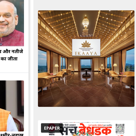
झ और नतीजे
ह का जीता
EPAPER
श्मीर-लद्दाख