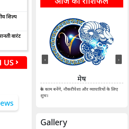
आज का राशिफल
तीय शिल्प
ानती वारंट
‹
›
 US
ीन
मेष
ीं दिखाए। कानूनी वाद-
आर्
रुके काम बनेंगे, नौकरीपेशा और व्यापारियों के लिए
शुभ।
Gallery