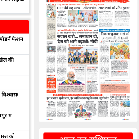
मॉडर्न फैशन
 खेल की
 विश्वासः
ुर में
अगस्त को