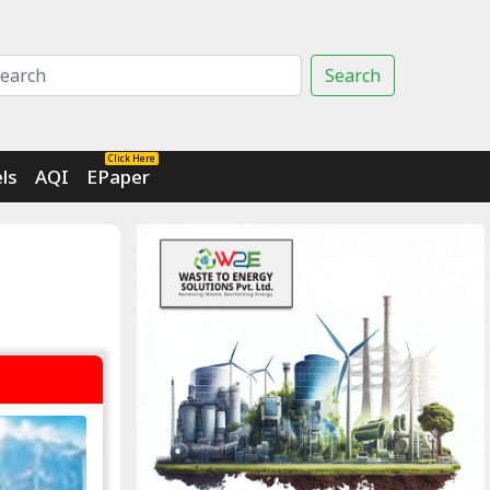
Search
Click Here
ls
AQI
EPaper