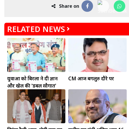
Share on
RELATED NEWS
मकर
धनु
युवाओं को बिरला ने दी ज्ञान
CM आज बेंगलुरु दौरे पर
सुखद पलों की प्राप्ति होगी। फिजूल के खर्चे बढ़ेंगे,
और खेल की 'डबल सौगात'
सुख सुविधाओं में इजाफा होगा।
, कोई बड़ी डील हाथ लग सकती