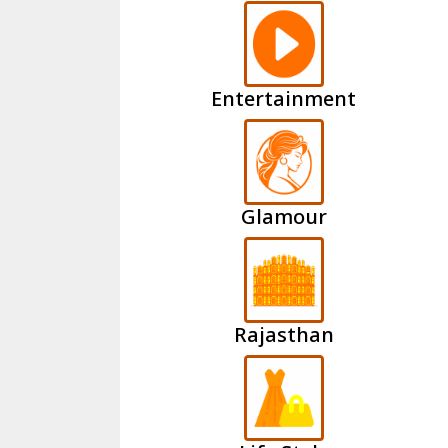
Entertainment
Glamour
Rajasthan