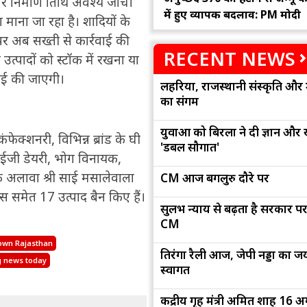
 निर्माण तिथि अवश्य जांचें।
में हुए व्यापक बदलाव: PM मोदी
माना जा रहा है। शादियों के
पर अब सख्ती से कार्रवाई की
RECENT NEWS
उत्पादों को स्टॉक में रखना या
वाई की जाएगी।
लहरिया, राजस्थानी संस्कृति और 
का संगम
युवाओं को बिरला ने दी ज्ञान और
ेक्शनरी, विभिन्न ब्रांड के घी
'डबल सौगात'
सरस, ईजी डेयरी, भोग विनायक,
के अलावा श्री साई मसालेवाला
CM आज बेंगलुरु दौरे पर
स समेत 17 उत्पाद बैन किए हैं।
सुलभ न्याय से बढ़ता है सरकार पर
CM
down Rajasthan
तिरंगा रैली आज, जेपी नड्डा का जयप
g news today
स्वागत
केंद्रीय गृह मंत्री अमित शाह 16 