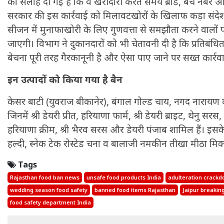
को सलाह दी गई है कि वे खरीदारी करते समय ब्रांड, बैच नंबर और
सरकार की इस कार्रवाई को मिलावटखोरों के खिलाफ कड़ा संदेश 
सीजन में मुनाफाखोरी के लिए गुणवत्ता से समझौता करने वालों 
जाएगी। विभाग ने दुकानदारों को भी चेतावनी दी है कि प्रतिबंधित 
बेचना पूरी तरह गैरकानूनी है और ऐसा पाए जाने पर सख्त कार्र
इन उत्पादों को किया गया है बैन
केसर बाटी (युवराज बीकानेर), बंगाल गोल्ड चाय, नगद नारायण कंफ
जिनमें श्री डेयरी प्रीत, हरियाणा फार्म, श्री डेयरी ब्राइट, थेनु 
हरियाणा क्रीम, श्री भैरव सरस और डेयरी पंजाब शामिल हैं। इस
हल्दी, स्नेक टेक रोस्टेड चना व बालाजी नमकीन तीखा मीठा मिक्
Tags
Rajasthan food ban news
unsafe food products India
adulteration crack
wedding season food safety
banned food items Rajasthan
Jaipur breakin
food safety department India