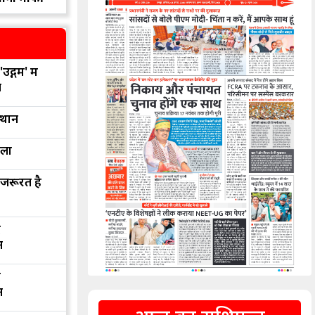
उद्गम' में
न
्थान
रला
 जरूरत है
द
न
द
न