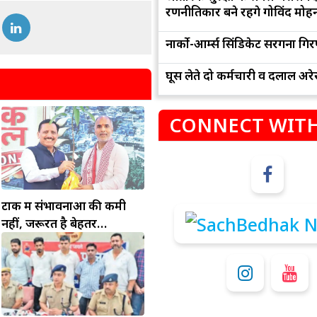
रणनीतिकार बने रहेंगे गोविंद मोह
नार्को-आर्म्स सिंडिकेट सरगना गिर
घूस लेते दो कर्मचारी व दलाल अरेस
CONNECT WITH
म
कुंभ
संभलकर रहे, जल्दबाजी नह
धनलाभ के अवसरों में वृद्धि के साथ अपनी योजनाओं
टोंक में संभावनाओं की कमी
विवादों से बचे।
पर काम करते रहे।
नहीं, जरूरत है बेहतर
इंफ्रास्ट्रक्चर की