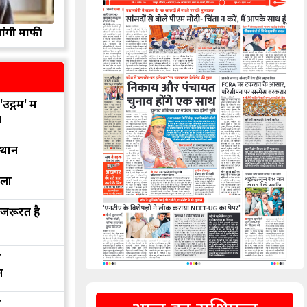
मांगी माफी
उद्गम' में
न
्थान
रला
 जरूरत है
द
न
द