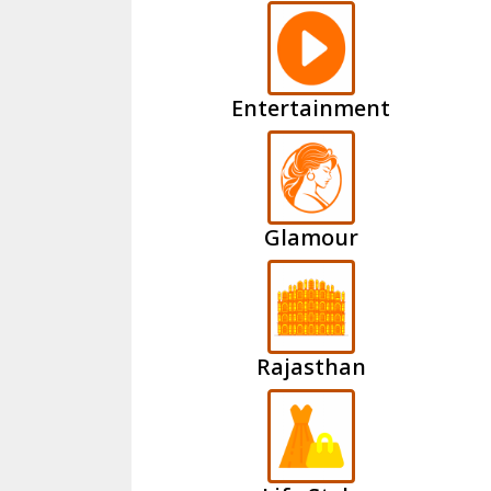
Entertainment
Glamour
Rajasthan