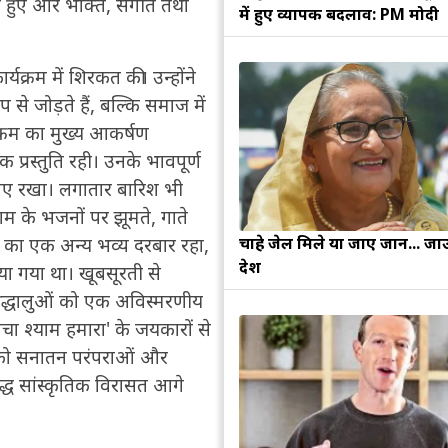
ामिल हुए और भक्ति, संगीत तथा
में हुए व्यापक बदलाव: PM मोदी
्यक्रम में शिरकत की। उन्होंने
 जोड़ते हैं, बल्कि समाज में
्रम का मुख्य आकर्षण
्रस्तुति रही। उनके भावपूर्ण
ुबोए रखा। लगातार बारिश भी
ाम के भजनों पर झूमते, गाते
चाहे जेल मिले या जाए जान... जा
का एक अन्य भव्य दरबार रहा,
देश
ा गया था। खूबसूरती से
्रद्धालुओं को एक अविस्मरणीय
चा श्याम हमारा' के जयकारों से
ी को सनातन परंपराओं और
मृद्ध सांस्कृतिक विरासत आगे