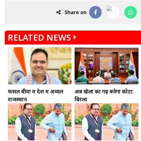
Share on
RELATED NEWS
मकर
धनु
सुखद पलों की प्राप्ति होगी। फिजूल के खर्चे बढ़ेंगे,
फसल बीमा में देश में अव्वल
अब खेलों का गढ़ बनेगा कोटा:
सुख सुविधाओं में इजाफा होगा।
, कोई बड़ी डील हाथ लग सकती
राजस्थान
बिरला