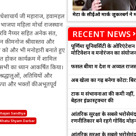
मेटा के सीईओ मार्क जुकरबर्ग ने 
 अवधेशाचार्य जी महाराज, हवामहल
, भाजपा महिला मोर्चा राजस्थान
RECENT NEWS
 रवि नैय्यर सहित अनेक संत,
न की मनोज श्रीवास्तव और
पूर्णिमा यूनिवर्सिटी के ओरिएंटेशन '
ण को और भी मनोहारी बनाते हुए
मोटिवेशन व मनोरंजन का संयोज
त होकर कार्यक्रम में शामिल
फसल बीमा में देश में अव्वल राजस
से सभी का ध्यान आकर्षित किया।
श्रद्धालुओं, अतिथियों और
अब खेलों का गढ़ बनेगा कोटा: बि
पा और भक्तों की अभूतपूर्व
टोंक में संभावनाओं की कमी नहीं,
बेहतर इंफ्रास्ट्रक्चर की
आंतरिक सुरक्षा के सबसे भरोसेमं
 Bhajan Sandhya
रणनीतिकार बने रहेंगे गोविंद मोह
Khatu Shyam Darbar
आंतरिक सुरक्षा के सबसे भरोसेमं