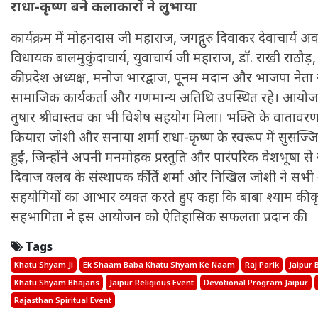
राधा-कृष्ण बने कलाकारों ने लुभाया
कार्यक्रम में मोहनदास जी महाराज, जगद्गुरु दिवाकर देवाचार्य
विधायक बालमुकुंदाचार्य, युवाचार्य जी महाराज, डॉ. राखी राठौड़
की प्रदेश अध्यक्ष, मनोज भारद्वाज, पूनम मदान और भाजपा नेता
सामाजिक कार्यकर्ता और गणमान्य अतिथि उपस्थित रहे। आयोज
तुषार श्रीवास्तव का भी विशेष सहयोग मिला। भक्ति के वातावर
कियारा जोशी और सनाया शर्मा राधा-कृष्ण के स्वरूप में सुसज्जि
हुईं, जिन्होंने अपनी मनमोहक प्रस्तुति और पारंपरिक वेशभूषा 
दिवाज क्लब के संस्थापक कीर्ति शर्मा और निखिल जोशी ने सभी 
सहयोगियों का आभार व्यक्त करते हुए कहा कि बाबा श्याम की कृ
सहभागिता ने इस आयोजन को ऐतिहासिक सफलता प्रदान की।
Tags
Khatu Shyam Ji
Ek Shaam Baba Khatu Shyam Ke Naam
Raj Parik
Jaipur
Khatu Shyam Bhajans
Jaipur Religious Event
Devotional Program Jaipur
Rajasthan Spiritual Event