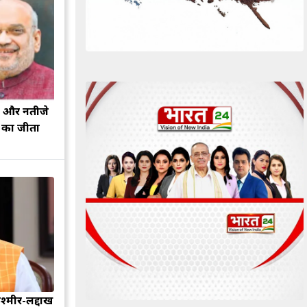
झ और नतीजे
ह का जीता
श्मीर-लद्दाख