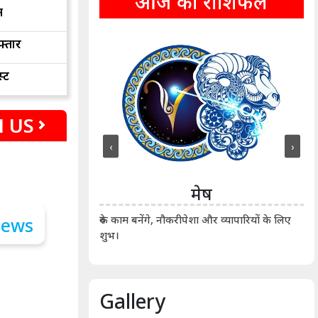
आज का राशिफल
न
फ्तार
्ट
 US
‹
›
ीन
मेष
ीं दिखाए। कानूनी वाद-
आर्
रुके काम बनेंगे, नौकरीपेशा और व्यापारियों के लिए
शुभ।
Gallery