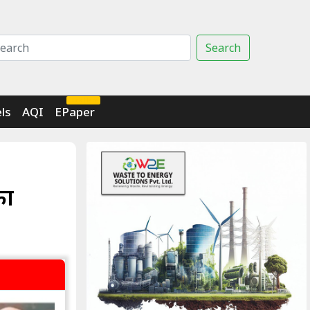
Search
Click Here
ls
AQI
EPaper
का