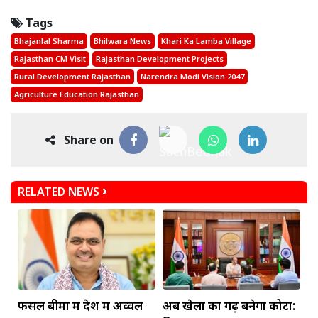
Tags
Bhajanlal Sharma
Bhilwara News
Khari Ka Lamba Village
Rajasthan CM Visit
Rajasthan Development Projects
Rural Development Rajasthan
Narendra Modi Vision 2047
Agriculture Education Rajasthan
Share on
RELATED NEWS
फसल बीमा में देश में अव्वल
अब खेलों का गढ़ बनेगा कोटा: