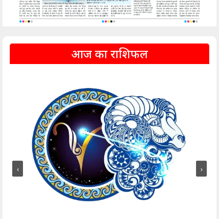
आज का राशिफल
‹
›