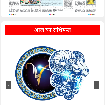
आज का राशिफल
‹
›