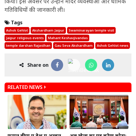
किया। इस अवसर पर उन्होंने मंदिर व्यवस्थाओं और धार्मिक
गतिविधियों की जानकारी ली।
Tags
Ashok Gehlot
Akshardham Jaipur
Swaminarayan temple visit
Jaipur religious events
Mahant Keshavjivandas
temple darshan Rajasthan
Gau Seva Akshardham
Ashok Gehlot news
Share on
RELATED NEWS
फसल बीमा में देश में अव्वल
अब खेलों का गढ़ बनेगा कोटा: