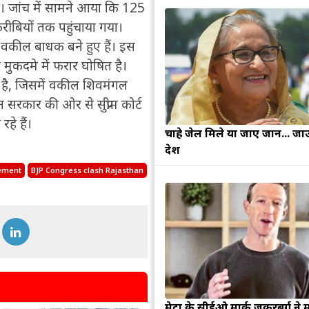
। जांच में सामने आया कि 125
रीबियों तक पहुंचाया गया।
 के वकील बाधक बने हुए हैं। इस
े मुकदमे में फरार घोषित है।
 है, जिसमें वकील शिवमंगल
 सरकार की ओर से सुप्रीम कोर्ट
हे हैं।
चाहे जेल मिले या जाए जान... जा
देश
tement
BJP Congress clash Rajasthan
मेटा के सीईओ मार्क जुकरबर्ग ने 