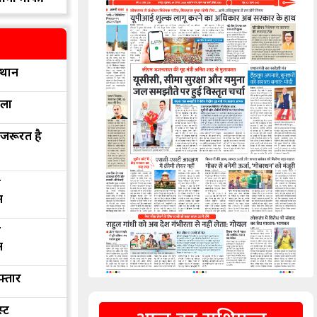
्थान
रला
 जरूरत है
द
न
द
न
फ्तार
्ट