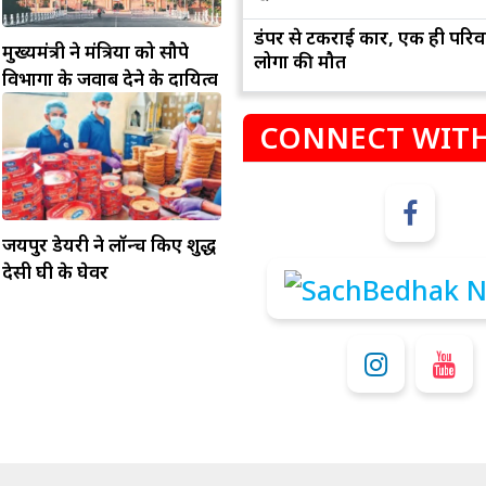
डंपर से टकराई कार, एक ही परिव
मुख्यमंत्री ने मंत्रियों को सौपे
लोगों की मौत
विभागों के जवाब देने के दायित्व
CONNECT WITH
जयपुर डेयरी ने लॉन्च किए शुद्ध
म
कुंभ
देसी घी के घेवर
संभलकर रहे, जल्दबाजी नह
धनलाभ के अवसरों में वृद्धि के साथ अपनी योजनाओं
विवादों से बचे।
पर काम करते रहे।