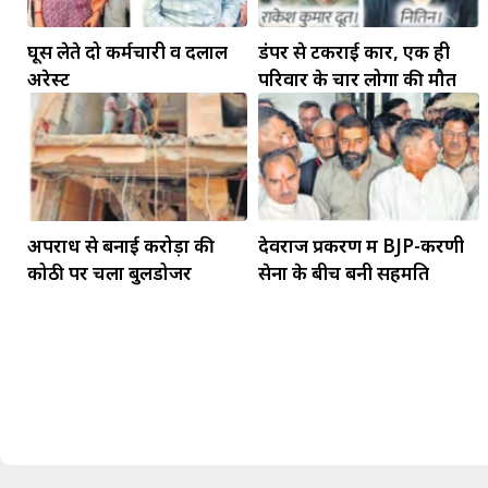
घूस लेते दो कर्मचारी व दलाल
डंपर से टकराई कार, एक ही
अरेस्ट
परिवार के चार लोगों की मौत
अपराध से बनाई करोड़ों की
देवराज प्रकरण में BJP-करणी
मकर
कोठी पर चला बुलडोजर
सेना के बीच बनी सहमति
धनु
सुखद पलों की प्राप्ति होगी। फिजूल के खर्चे बढ़ेंगे,
सुख सुविधाओं में इजाफा होगा।
, कोई बड़ी डील हाथ लग सकती