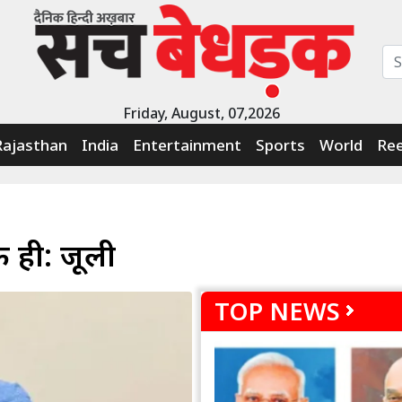
Friday, August, 07,2026
Rajasthan
India
Entertainment
Sports
World
Ree
ही: जूली
TOP NEWS