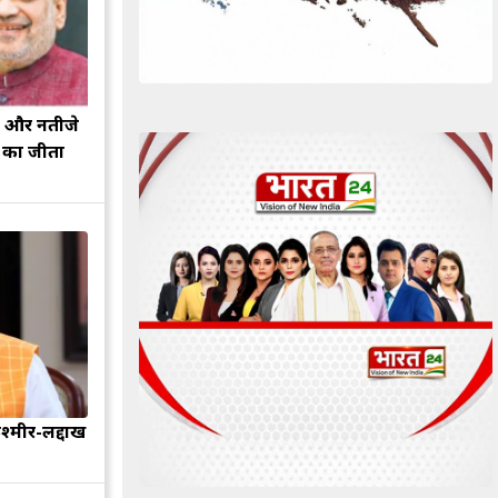
झ और नतीजे
ह का जीता
श्मीर-लद्दाख