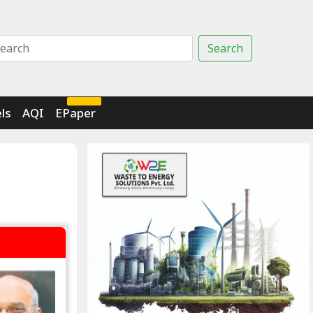
Search
Click Here
ls
AQI
EPaper