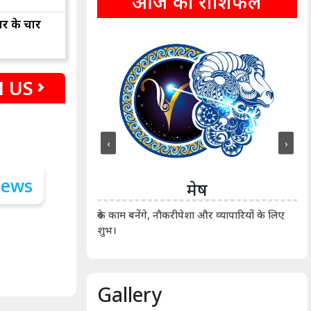
आज का राशिफल
ार के चार
 US
‹
›
ीन
मेष
ीं दिखाए। कानूनी वाद-
आर्
रुके काम बनेंगे, नौकरीपेशा और व्यापारियों के लिए
शुभ।
Gallery