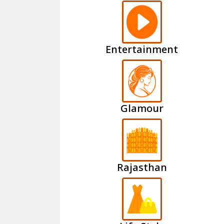
Entertainment
Glamour
Rajasthan