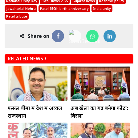
National Unity Day
Ekta Diwas 2025
Gujarat news
Kashmir policy
Jawaharlal Nehru
Patel 150th birth anniversary
India unity
Patel tribute
Share on
RELATED NEWS
फसल बीमा में देश में अव्वल
अब खेलों का गढ़ बनेगा कोटा:
राजस्थान
बिरला