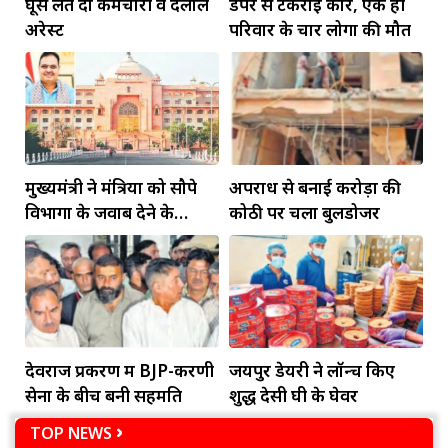
घूस लेते दो कर्मचारी व दलाल
डंपर से टकराई कार, एक ही
अरेस्ट
परिवार के चार लोगों की मौत
मुख्यमंत्री ने मंत्रियों को सौपे
अपराध से बनाई करोड़ों की
विभागों के जवाब देने के
कोठी पर चला बुलडोजर
दायित्व
देवराज प्रकरण में BJP-करणी
जयपुर डेयरी ने लॉन्च किए
सेना के बीच बनी सहमति
शुद्ध देसी घी के घेवर
TOP NEWS