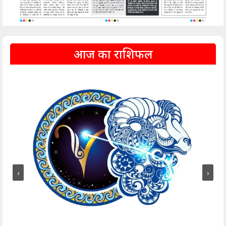
आज का राशिफल
‹
›