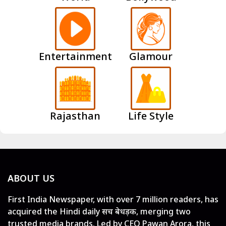
Entertainment
Glamour
Rajasthan
Life Style
ABOUT US
First India Newspaper, with over 7 million readers, has
acquired the Hindi daily सच बेधड़क, merging two
trusted media brands. Led by CEO Pawan Arora, this