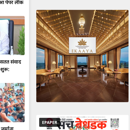
हुआ पेपर लीक
े सतत संवाद
 शुरू:
EPAPER
ुर्माना