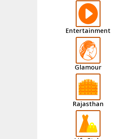
Entertainment
Glamour
Rajasthan