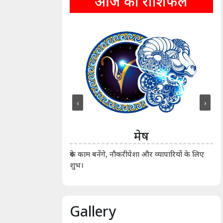
आज का राशिफल
‹
›
ीन
मेष
ीं दिखाए। कानूनी वाद-
आर्
रुके काम बनेंगे, नौकरीपेशा और व्यापारियों के लिए
शुभ।
Gallery