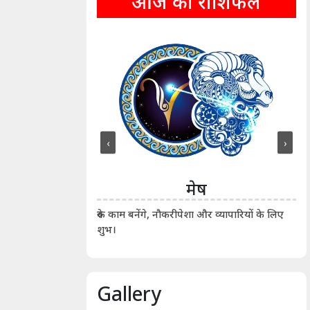
आज का राशिफल
‹
›
ीन
मेष
ीं दिखाए। कानूनी वाद-
आर्
रुके काम बनेंगे, नौकरीपेशा और व्यापारियों के लिए
शुभ।
Gallery