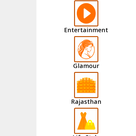
Entertainment
Glamour
Rajasthan