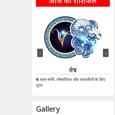
आज का राशिफल
‹
›
ीन
मेष
ीं दिखाए। कानूनी वाद-
आर्
रुके काम बनेंगे, नौकरीपेशा और व्यापारियों के लिए
शुभ।
Gallery