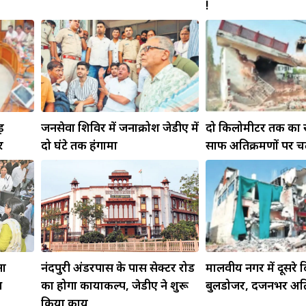
!
़
जनसेवा शिविर में जनाक्रोश जेडीए में
दो किलोमीटर तक का र
र
दो घंटे तक हंगामा
साफ अतिक्रमणों पर च
ना
नंदपुरी अंडरपास के पास सेक्टर रोड
मालवीय नगर में दूसरे
स
का होगा कायाकल्प, जेडीए ने शुरू
बुलडोजर, दर्जनभर अति
किया कार्य