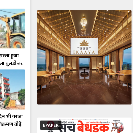
ास्ता हुआ
ला बुलडोजर
 दिन भी गरजा
क्रमण तोड़े
EPAPER