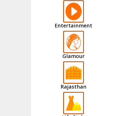
Entertainment
Glamour
Rajasthan