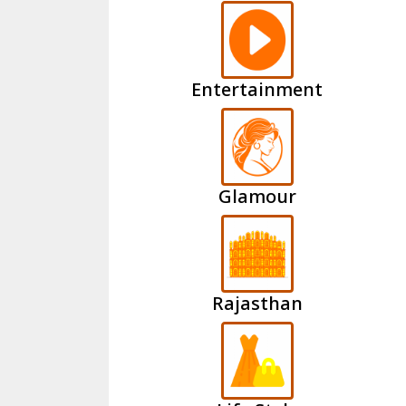
Entertainment
Glamour
Rajasthan