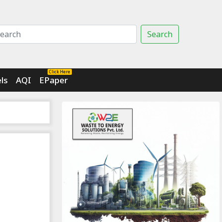
Search
Click Here
ls
AQI
EPaper