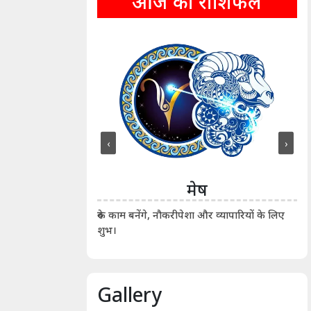
आज का राशिफल
‹
›
ीन
मेष
ीं दिखाए। कानूनी वाद-
आर्
रुके काम बनेंगे, नौकरीपेशा और व्यापारियों के लिए
शुभ।
Gallery