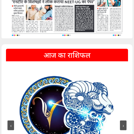
आज का राशिफल
‹
›