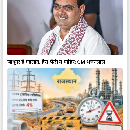
जादूगर हैं गहलोत, हेरा-फेरी में माहिर: CM भजनलाल