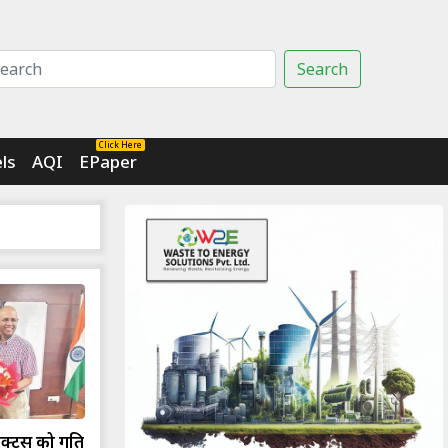
Search
Click Here
ls
AQI
EPaper
ेक्ट्स को गति