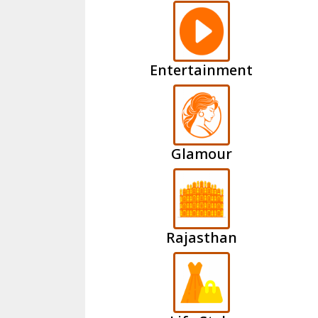
Entertainment
Glamour
Rajasthan