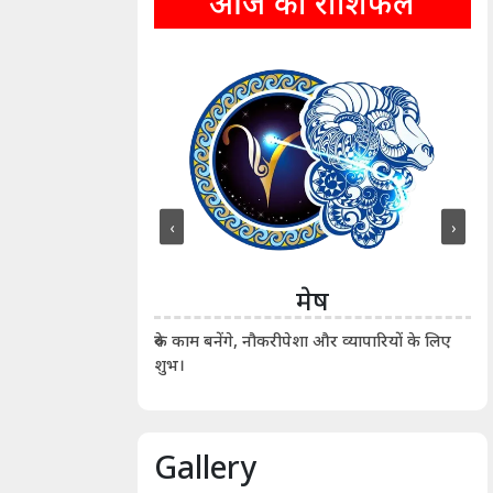
आज का राशिफल
‹
›
ीन
मेष
ीं दिखाए। कानूनी वाद-
आर्
रुके काम बनेंगे, नौकरीपेशा और व्यापारियों के लिए
शुभ।
Gallery