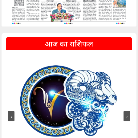
आज का राशिफल
‹
›