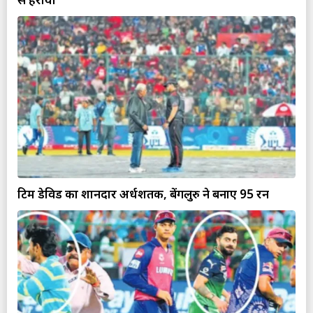
टिम डेविड का शानदार अर्धशतक, बेंगलुरु ने बनाए 95 रन