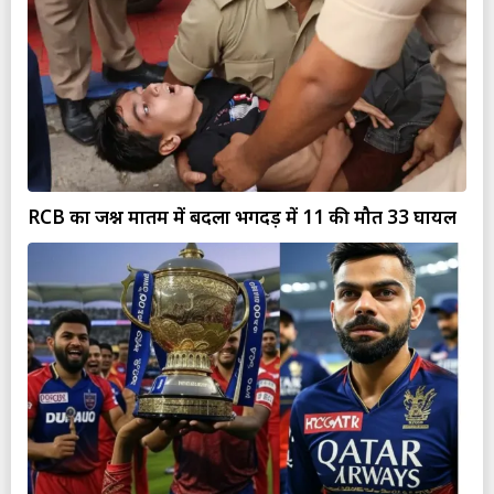
RCB का जश्न मातम में बदला भगदड़ में 11 की मौत 33 घायल