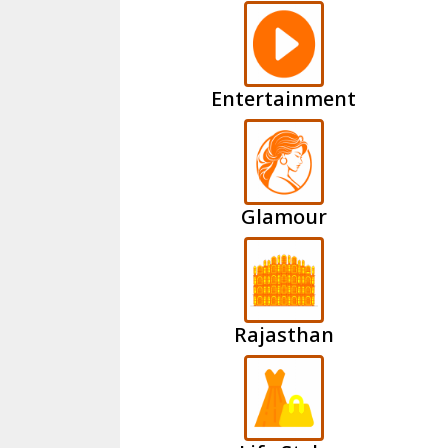
Entertainment
Glamour
Rajasthan