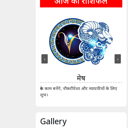
आज का राशिफल
‹
›
ीन
मेष
ीं दिखाए। कानूनी वाद-
आर्
रुके काम बनेंगे, नौकरीपेशा और व्यापारियों के लिए
शुभ।
Gallery