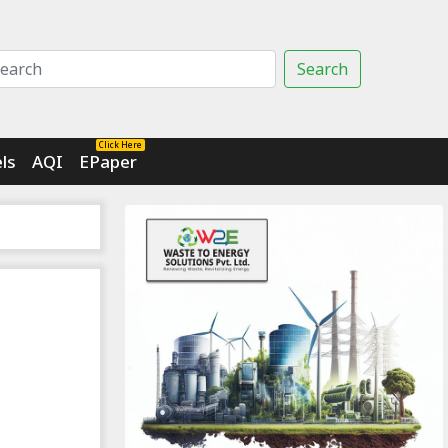
Search
Click Here
ls
AQI
EPaper