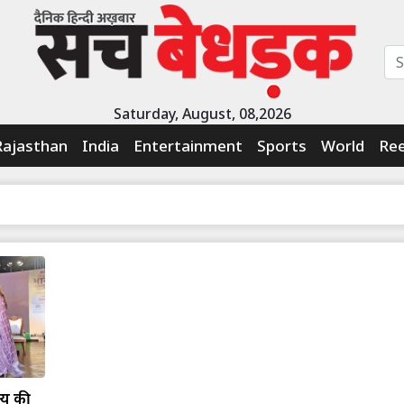
Saturday, August, 08,2026
Rajasthan
India
Entertainment
Sports
World
Ree
्य की