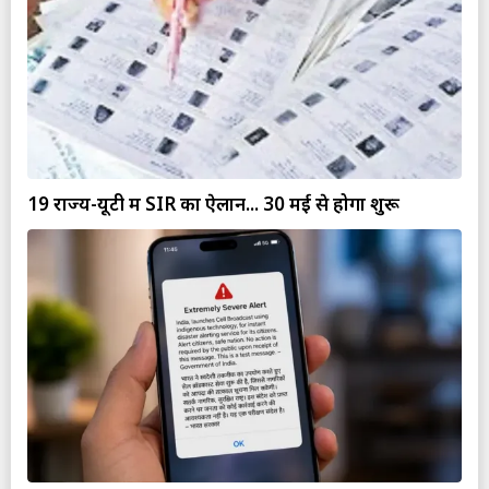
19 राज्य-यूटी में SIR का ऐलान... 30 मई से होगा शुरू